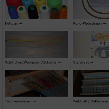
OOLADDICTS
(276)
Kettgarn
Rund-Webrahmen
Schiffchen/Webnadeln/Zubehör
Starterset
Tischwebrahmen
Webblatt / Gatterkam