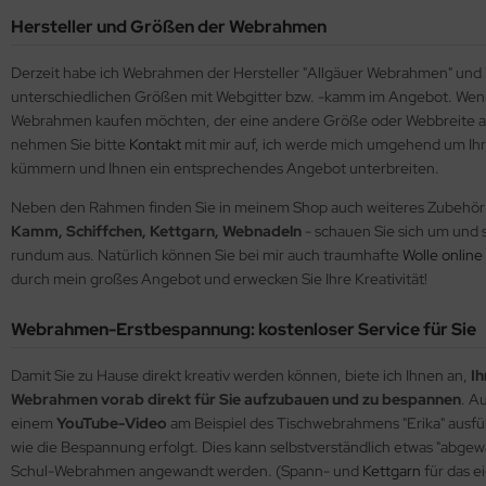
Hersteller und Größen der Webrahmen
Derzeit habe ich Webrahmen der Hersteller "Allgäuer Webrahmen" und 
unterschiedlichen Größen mit Webgitter bzw. -kamm im Angebot. Wen
Webrahmen kaufen möchten, der eine andere Größe oder Webbreite a
nehmen Sie bitte
Kontakt
mit mir auf, ich werde mich umgehend um I
kümmern und Ihnen ein entsprechendes Angebot unterbreiten.
Neben den Rahmen finden Sie in meinem Shop auch weiteres Zubehö
Kamm, Schiffchen, Kettgarn, Webnadeln
- schauen Sie sich um und s
rundum aus. Natürlich können Sie bei mir auch traumhafte
Wolle online
durch mein großes Angebot und erwecken Sie Ihre Kreativität!
Webrahmen-Erstbespannung: kostenloser Service für Sie
Damit Sie zu Hause direkt kreativ werden können, biete ich Ihnen an,
Ih
Webrahmen vorab direkt für Sie aufzubauen und zu bespannen
. A
einem
YouTube-Video
am Beispiel des Tischwebrahmens "Erika" ausfü
wie die Bespannung erfolgt. Dies kann selbstverständlich etwas "abgew
Schul-Webrahmen angewandt werden. (Spann- und
Kettgarn
für das 