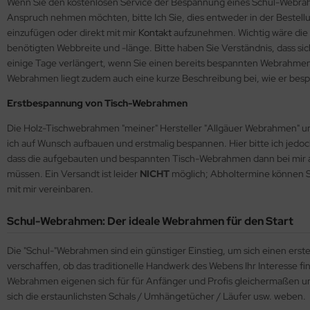
Wenn Sie den kostenlosen Service der Bespannung eines Schul-Webrah
Anspruch nehmen möchten, bitte Ich Sie, dies entweder in der Bestel
einzufügen oder direkt mit mir
Kontakt
aufzunehmen. Wichtig wäre die
benötigten Webbreite und -länge. Bitte haben Sie Verständnis, dass sic
einige Tage verlängert, wenn Sie einen bereits bespannten Webrahm
Webrahmen liegt zudem auch eine kurze Beschreibung bei, wie er besp
Erstbespannung von Tisch-Webrahmen
Die Holz-Tischwebrahmen "meiner" Hersteller "Allgäuer Webrahmen" u
ich auf Wunsch aufbauen und erstmalig bespannen. Hier bitte ich jedo
dass die aufgebauten und bespannten Tisch-Webrahmen dann bei mir
müssen. Ein Versandt ist leider
NICHT
möglich; Abholtermine können Si
mit mir vereinbaren.
Schul-Webrahmen: Der ideale Webrahmen für den Start
Die "Schul-"Webrahmen sind ein günstiger Einstieg, um sich einen erst
verschaffen, ob das traditionelle Handwerk des Webens Ihr Interesse fi
Webrahmen eigenen sich für für Anfänger und Profis gleichermaßen un
sich die erstaunlichsten Schals / Umhängetücher / Läufer usw. weben.