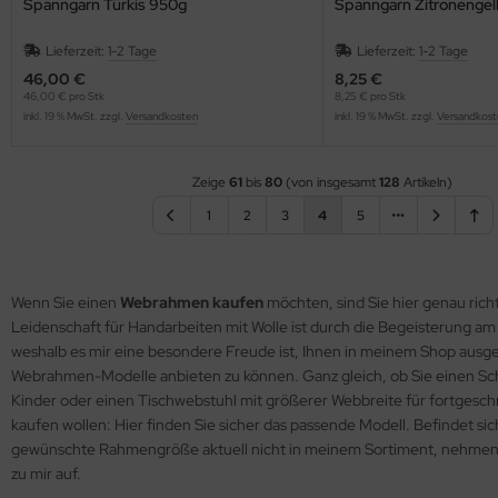
Spanngarn Türkis 950g
Spanngarn Zitronengelb
Lieferzeit:
1-2 Tage
Lieferzeit:
1-2 Tage
46,00 €
8,25 €
46,00 € pro Stk
8,25 € pro Stk
inkl. 19 % MwSt. zzgl.
Versandkosten
inkl. 19 % MwSt. zzgl.
Versandkost
Zeige
61
bis
80
(von insgesamt
128
Artikeln)
1
2
3
4
5
Wenn Sie einen
Webrahmen kaufen
möchten, sind Sie hier genau rich
Leidenschaft für Handarbeiten mit Wolle ist durch die Begeisterung a
weshalb es mir eine besondere Freude ist, Ihnen in meinem Shop ausg
Webrahmen-Modelle anbieten zu können. Ganz gleich, ob Sie einen S
Kinder oder einen Tischwebstuhl mit größerer Webbreite für fortgesch
kaufen wollen: Hier finden Sie sicher das passende Modell. Befindet sic
gewünschte Rahmengröße aktuell nicht in meinem Sortiment, nehmen 
zu mir auf.