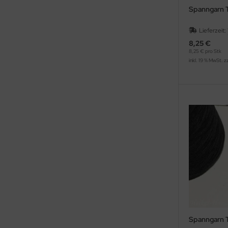
Spanngarn T
Lieferzeit:
8,25 €
8,25 € pro Stk
inkl. 19 % MwSt. z
Spanngarn T