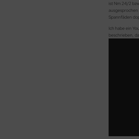
ist Nm 24/2 bzw.
ausgesprochen g
Spannfäden do
Ich habe ein Yo
beschrieben, d