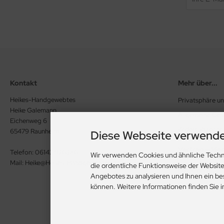
Kontakt
Mehr über...
Heikes-Handgewebtes
Privatsphäre u
Heike Galemann
Allgemeine Ge
Eichenweg 6
Widerrufsrecht
65479 Raunheim
Diese Webseite verwende
Vertrag wide
Telefon: 06142 926386
Wir verwenden Cookies und ähnliche Techn
Mail: Heike@Heikes-Handgewebtes.de
die ordentliche Funktionsweise der Websit
Impressum
Angebotes zu analysieren und Ihnen ein be
Kontakt
können. Weitere Informationen finden Sie 