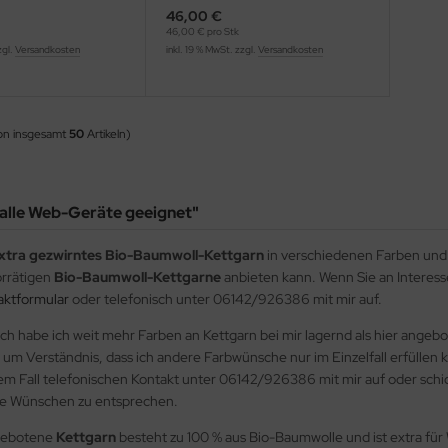
46,00 €
46,00 € pro Stk
zgl.
Versandkosten
inkl. 19 % MwSt. zzgl.
Versandkosten
on insgesamt
50
Artikeln)
 alle Web-Geräte geeignet"
xtra gezwirntes Bio-Baumwoll-Kettgarn
in verschiedenen Farben und E
rrätigen
Bio-Baumwoll-Kettgarne
anbieten kann. Wenn Sie an Interess
aktformular
oder telefonisch unter 06142/926386 mit mir auf.
ich habe ich weit mehr Farben an Kettgarn bei mir lagernd als hier ange
ch um Verständnis, dass ich andere Farbwünsche nur im Einzelfall erfüllen
sem Fall telefonischen Kontakt unter 06142/926386 mit mir auf oder schic
hre Wünschen zu entsprechen.
gebotene
Kettgarn
besteht zu 100 % aus Bio-Baumwolle und ist extra fü