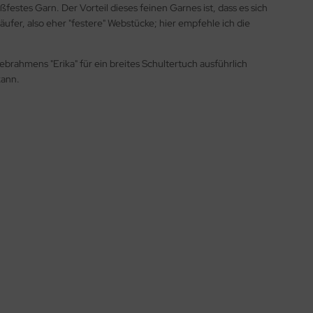
ßfestes Garn. Der Vorteil dieses feinen Garnes ist, dass es sich
ufer, also eher "festere" Webstücke; hier empfehle ich die
ahmens "Erika" für ein breites Schultertuch ausführlich
kann.