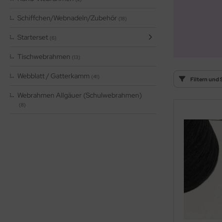
OOLADDICTS
(276)
Schiffchen/Webnadeln/Zubehör
(18)
Starterset
(6)
Tischwebrahmen
(13)
Webblatt / Gatterkamm
(41)
Filtern und 
Webrahmen Allgäuer (Schulwebrahmen)
(8)