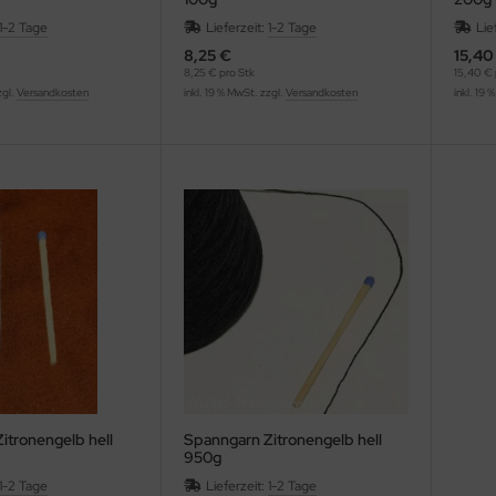
1-2 Tage
Lieferzeit:
1-2 Tage
Lie
8,25 €
15,40
8,25 € pro Stk
15,40 € 
zgl.
Versandkosten
inkl. 19 % MwSt. zzgl.
Versandkosten
inkl. 19 
itronengelb hell
Spanngarn Zitronengelb hell
950g
1-2 Tage
Lieferzeit:
1-2 Tage