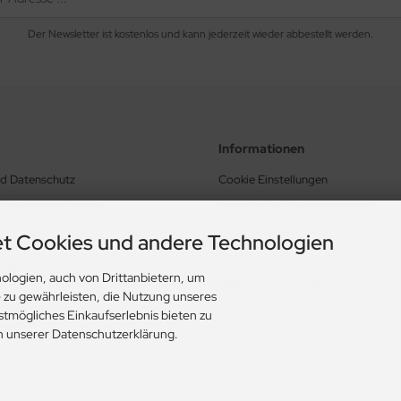
Der Newsletter ist kostenlos und kann jederzeit wieder abbestellt werden.
Informationen
nd Datenschutz
Cookie Einstellungen
schäftsbedingungen
Lieferung und Versandkosten
Zahlungsarten
t Cookies und andere Technologien
Lieferzeit
rrufen
ologien, auch von Drittanbietern, um
Bewertung Trusted Shops
e zu gewährleisten, die Nutzung unseres
Links
stmögliches Einkaufserlebnis bieten zu
in unserer Datenschutzerklärung.
Sitemap