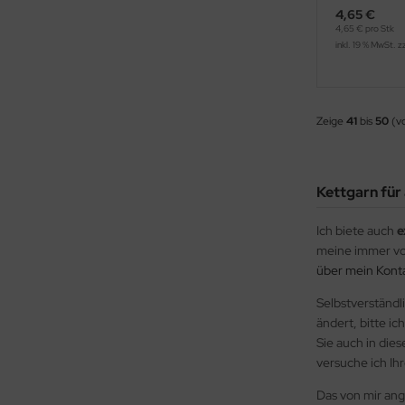
4,65 €
4,65 € pro Stk
inkl. 19 % MwSt. z
Zeige
41
bis
50
(v
Kettgarn für
Ich biete auch
e
meine immer vo
über mein Kont
Selbstverständl
ändert, bitte i
Sie auch in die
versuche ich I
Das von mir an