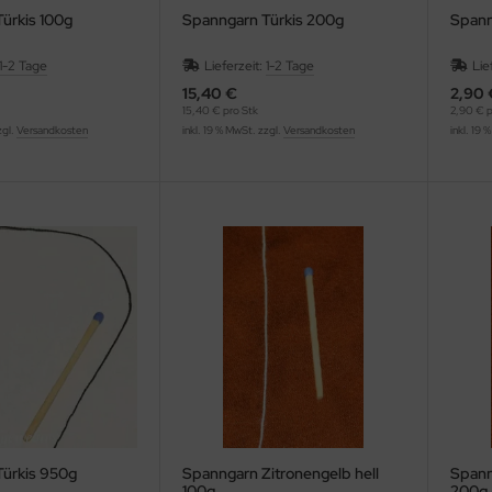
ürkis 100g
Spanngarn Türkis 200g
Spann
1-2 Tage
Lieferzeit:
1-2 Tage
Lie
15,40 €
2,90 
15,40 € pro Stk
2,90 € p
zgl.
Versandkosten
inkl. 19 % MwSt. zzgl.
Versandkosten
inkl. 19 
ürkis 950g
Spanngarn Zitronengelb hell
Spann
100g
200g