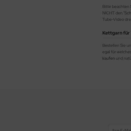
Bitte beachten 
NICHT den "Schu
Tube-Video dreh
Kettgarn fü
Bestellen Sie u
egal für welche
kaufen
und natü