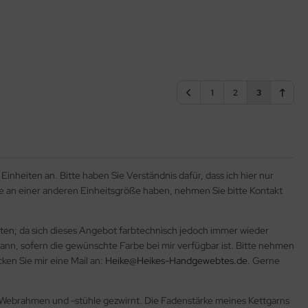
1
2
3
inheiten an. Bitte haben Sie Verständnis dafür, dass ich hier nur
e an einer anderen Einheitsgröße haben, nehmen Sie bitte Kontakt
boten; da sich dieses Angebot farbtechnisch jedoch immer wieder
 kann, sofern die gewünschte Farbe bei mir verfügbar ist. Bitte nehmen
ken Sie mir eine Mail an:
Heike@Heikes-Handgewebtes.de
. Gerne
r Webrahmen und -stühle gezwirnt. Die Fadenstärke meines Kettgarns