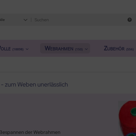
Alle
olle
Webrahmen
Zubehör
(18898)
(150)
(556)
- zum Weben unerlässlich
m Bespannen der Webrahmen