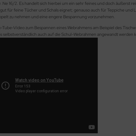
 Ne 16/2. Es handelt sich hierbei um ein sehr feines und doch äußerst rei
ut für feine Tücher und Schals eignet; genauso auch für Teppiche und Lä
ppelt zu nehmen und eine engere Bespannung vorzunehmen.
u-Tube-Video zum Bespannen eines Webrahmens am Beispiel des Tischwebr
as selbstverständlich auch auf die Schul-Webrahmen angewandt werden 