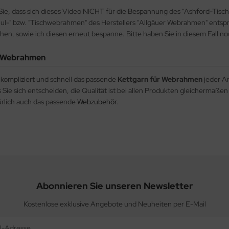
Sie, dass sich dieses Video NICHT für die Bespannung des "Ashford-Ti
l-" bzw. "Tischwebrahmen" des Herstellers "Allgäuer Webrahmen" entspr
en, sowie ich diesen erneut bespanne. Bitte haben Sie in diesem Fall n
r Webrahmen
nkompliziert und schnell das passende
Kettgarn für Webrahmen
jeder Ar
s Sie sich entscheiden, die Qualität ist bei allen Produkten gleicherma
rlich auch das passende
Webzubehör
.
Abonnieren Sie unseren Newsletter
Kostenlose exklusive Angebote und Neuheiten per E-Mail