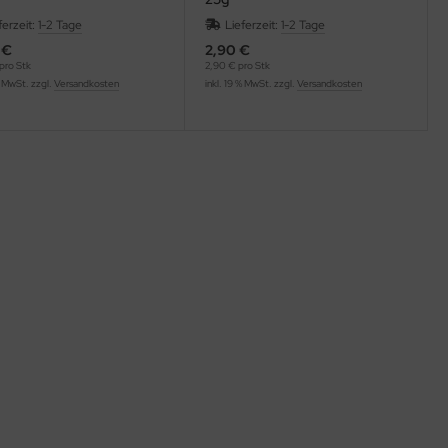
ferzeit:
1-2 Tage
Lieferzeit:
1-2 Tage
 €
2,90 €
pro Stk
2,90 € pro Stk
% MwSt. zzgl.
Versandkosten
inkl. 19 % MwSt. zzgl.
Versandkosten