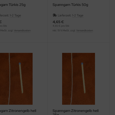
garn Türkis 25g
Spanngarn Türkis 50g
ferzeit:
1-2 Tage
Lieferzeit:
1-2 Tage
€
4,65 €
ro Stk
4,65 € pro Stk
% MwSt. zzgl.
Versandkosten
inkl. 19 % MwSt. zzgl.
Versandkosten
garn Zitronengelb hell
Spanngarn Zitronengelb hell
25g