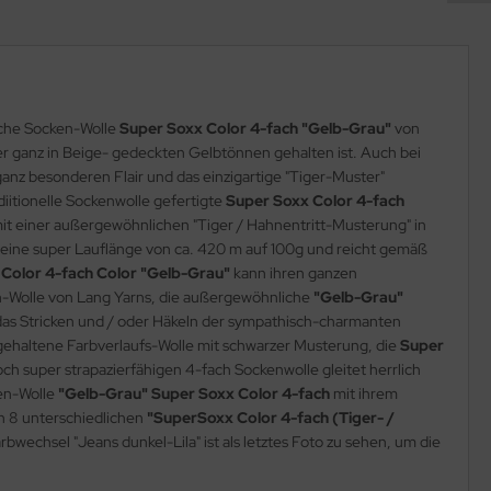
iche Socken-Wolle
Super Soxx Color 4-fach "Gelb-Grau"
von
er ganz in Beige- gedeckten Gelbtönnen gehalten ist. Auch bei
anz besonderen Flair und das einzigartige "Tiger-Muster"
diitionelle Sockenwolle gefertigte
Super Soxx Color 4-fach
it einer außergewöhnlichen "Tiger / Hahnentritt-Musterung" in
 eine super Lauflänge von ca. 420 m auf 100g und reicht gemäß
 Color 4-fach Color "Gelb-Grau"
kann ihren ganzen
en-Wolle von Lang Yarns, die außergewöhnliche
"Gelb-Grau"
d das Stricken und / oder Häkeln der sympathisch-charmanten
gehaltene Farbverlaufs-Wolle
mit schwarzer Musterung, die
Super
ch super strapazierfähigen 4-fach Sockenwolle gleitet herrlich
ken-Wolle
"Gelb-Grau"
Super Soxx Color 4-fach
mit ihrem
en 8 unterschiedlichen
"SuperSoxx Color 4-fach (Tiger- /
rbwechsel "Jeans dunkel-Lila" ist als letztes Foto zu sehen, um die