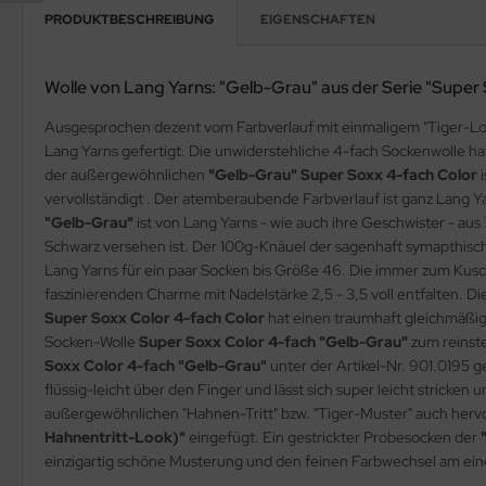
PRODUKTBESCHREIBUNG
EIGENSCHAFTEN
Wolle von Lang Yarns: "Gelb-Grau" aus der Serie "Super
Ausgesprochen dezent vom Farbverlauf mit einmaligem "Tiger-Loo
Lang Yarns gefertigt. Die unwiderstehliche 4-fach Sockenwolle h
der außergewöhnlichen
"Gelb-Grau" Super Soxx 4-fach Color
vervollständigt . Der atemberaubende Farbverlauf ist ganz Lang Ya
"Gelb-Grau"
ist von Lang Yarns - wie auch ihre Geschwister - a
Schwarz versehen ist. Der 100g-Knäuel der sagenhaft symapthi
Lang Yarns für ein paar Socken bis Größe 46. Die immer zum Kus
faszinierenden Charme mit Nadelstärke 2,5 - 3,5 voll entfalten.
Super Soxx Color 4-fach Color
hat einen traumhaft gleichmäßige
Socken-Wolle
Super Soxx Color 4-fach "Gelb-Grau"
zum reinst
Soxx Color 4-fach "Gelb-Grau"
unter der Artikel-Nr. 901.0195 g
flüssig-leicht über den Finger und lässt sich super leicht stricke
außergewöhnlichen "Hahnen-Tritt" bzw. "Tiger-Muster" auch hervo
Hahnentritt-Look)"
eingefügt. Ein gestrickter Probesocken der
einzigartig schöne Musterung und den feinen Farbwechsel am eine