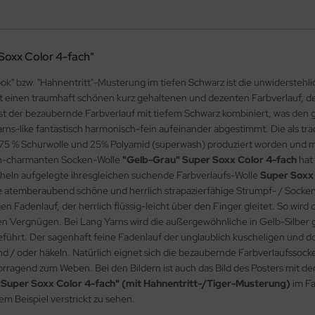
 Soxx Color 4-fach"
k" bzw. "Hahnentritt"-Musterung im tiefen Schwarz ist die unwiderstehl
at einen traumhaft schönen kurz gehaltenen und dezenten Farbverlauf, d
ist der bezaubernde Farbverlauf mit tiefem Schwarz kombiniert, was den g
rns-like fantastisch harmonisch-fein aufeinander abgestimmt. Die als tra
us 75 % Schurwolle und 25% Polyamid (superwash) produziert worden und m
sch-charmanten Socken-Wolle
"Gelb-Grau"
Super Soxx Color 4-fach
hat
cheln aufgelegte ihresgleichen suchende Farbverlaufs-Wolle
Super Soxx
 Die atemberaubend schöne und herrlich strapazierfähige Strumpf- / Sock
n Fadenlauf, der herrlich flüssig-leicht über den Finger gleitet. So wir
en Vergnügen. Bei Lang Yarns wird die außergewöhnliche in Gelb-Silber 
eführt. Der sagenhaft feine Fadenlauf der unglaublich kuscheligen und do
n und / oder häkeln. Natürlich eignet sich die bezaubernde Farbverlaufssoc
rragend zum Weben. Bei den Bildern ist auch das Bild des Posters mit d
"Super Soxx Color 4-fach" (mit Hahnentritt-/Tiger-Musterung)
im Fa
m Beispiel verstrickt zu sehen.