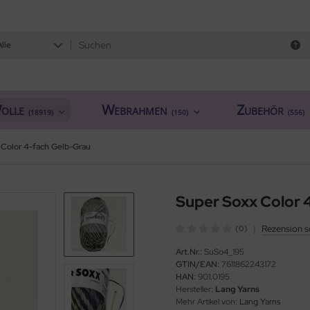
Alle
olle
Webrahmen
Zubehör
(18919)
(150)
(556)
 Color 4-fach Gelb-Grau
Super Soxx Color 
|
Rezension s
(0)
Art.Nr.:
SuSo4_195
GTIN/EAN:
7611862243172
HAN:
901.0195
Hersteller:
Lang Yarns
Mehr Artikel von:
Lang Yarns