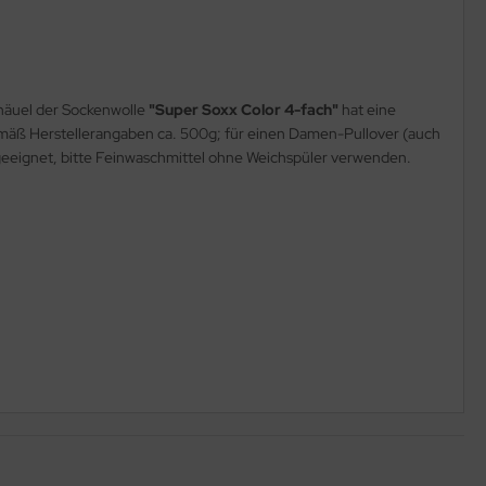
näuel der Sockenwolle
"Super Soxx Color 4-fach"
hat eine
emäß Herstellerangaben ca. 500g; für einen Damen-Pullover (auch
geeignet, bitte Feinwaschmittel ohne Weichspüler verwenden.