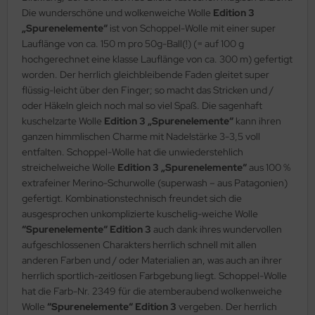
Die wunderschöne und wolkenweiche Wolle
Edition 3
„Spurenelemente“
ist von Schoppel-Wolle mit einer super
Lauflänge von ca. 150 m pro 50g-Ball(!) (= auf 100 g
hochgerechnet eine klasse Lauflänge von ca. 300 m) gefertigt
worden. Der herrlich gleichbleibende Faden gleitet super
flüssig-leicht über den Finger; so macht das Stricken und /
oder Häkeln gleich noch mal so viel Spaß. Die sagenhaft
kuschelzarte Wolle
Edition 3 „Spurenelemente“
kann ihren
ganzen himmlischen Charme mit Nadelstärke 3-3,5 voll
entfalten. Schoppel-Wolle hat die unwiederstehlich
streichelweiche Wolle
Edition 3 „Spurenelemente“
aus 100 %
extrafeiner Merino-Schurwolle (superwash – aus Patagonien)
gefertigt. Kombinationstechnisch freundet sich die
ausgesprochen unkomplizierte kuschelig-weiche Wolle
“Spurenelemente“ Edition 3
auch dank ihres wundervollen
aufgeschlossenen Charakters herrlich schnell mit allen
anderen Farben und / oder Materialien an, was auch an ihrer
herrlich sportlich-zeitlosen Farbgebung liegt. Schoppel-Wolle
hat die Farb-Nr. 2349 für die atemberaubend wolkenweiche
Wolle
“Spurenelemente“ Edition 3
vergeben. Der herrlich