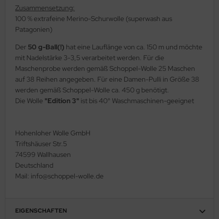
Zusammensetzung:
100 % extrafeine Merino-Schurwolle (superwash aus
Patagonien)
Der
50 g-Ball(!)
hat eine Lauflänge von ca. 150 m und möchte
mit Nadelstärke 3-3,5 verarbeitet werden. Für die
Maschenprobe werden gemäß Schoppel-Wolle 25 Maschen
auf 38 Reihen angegeben. Für eine Damen-Pulli in Größe 38
werden gemäß Schoppel-Wolle ca. 450 g benötigt.
Die Wolle
"Edition 3"
ist bis 40° Waschmaschinen-geeignet
Hohenloher Wolle GmbH
Triftshäuser Str.5
74599 Wallhausen
Deutschland
Mail: info@schoppel-wolle.de
EIGENSCHAFTEN