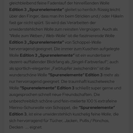
gleichbleibend feine Fadenlauf der hinreißenden Wolle
Edition 3 „Spurenelemente“
gleitet so herrlich flüssig leicht
über den Finger, dass man ihn beim Stricken und / oder Häkeln
fast gar nicht spürt. So wird das Verarbeiten der
unwiderstehlichen Wolle zum reinsten Vergnügen. Auch als
"Wolle zum Weben / Web-Wolle" ist die faszinierende Wolle
Edition 3 „Spurenelemente“
von Schoppel-Wolle
hervorragend geeignet. Die immer zum Kuschen aufgelegte
Wolle
Edition 3 „Spurenelemente“
ist ein wunderbarer
dezent-auffallender Blickfang als „Singel-Farbverlauf“; auch
als sportlich-eleganter „Farbtupfer zwischendrin“ ist die
wunderschöne Wolle
“Spurenelemente“ Edition 3
mehr als
nur hervorragend geeignet. Die traumhaft kuschelweiche
Wolle
“Spurenelemente“ Edition 3
schließt super gerne und
ausgesprochen schnell neue Freundschaften. Die
unbeschreiblich schöne und fein-melierte 100 % extrafeine
Merino-Schurwolle von Schoppel, die
“Spurenelemente“
Edition 3
, ist eine unwiderstehlich kuschelig feine Wolle, die
sich hervorragend für Tücher, Jacken, Pullis / Ponchos,
Decken …. eignet.