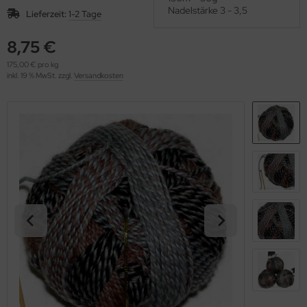
OOLADDICTS
Nadelstärke 3 - 3,5
(276)
Lieferzeit:
1-2 Tage
8,75 €
175,00 € pro kg
inkl. 19 % MwSt. zzgl.
Versandkosten