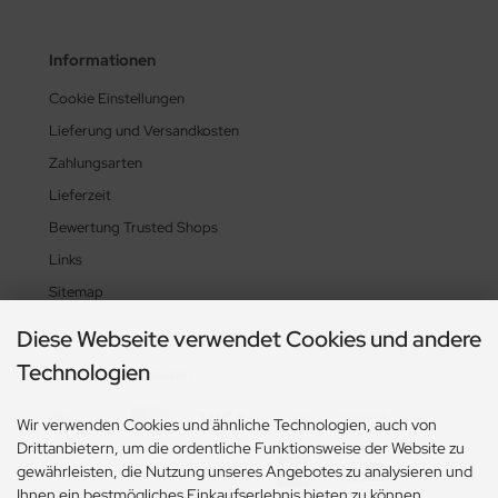
Informationen
Cookie Einstellungen
Lieferung und Versandkosten
Zahlungsarten
Lieferzeit
Bewertung Trusted Shops
Links
Sitemap
Diese Webseite verwendet Cookies und andere
Technologien
Zahlungsmethoden
Wir verwenden Cookies und ähnliche Technologien, auch von
Drittanbietern, um die ordentliche Funktionsweise der Website zu
gewährleisten, die Nutzung unseres Angebotes zu analysieren und
Ihnen ein bestmögliches Einkaufserlebnis bieten zu können.