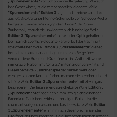
„Spurenelemente"
von Schoppel-Wolle gefertigt. Wie auch
ihre Geschwister, ist die zeitlos sportlich-elegante Wolle
"Spurenelemente" Edition 3
sagenhaft streichelzart, da sie
aus 100 % extrafeiner Merino-Schurwolle von Schoppel-Wolle
hergestellt wurde. Wie ihr „großer Bruder“, der Crazy
Zauberball, ist auch die unwiderstehlich kuschelige Wolle
Edition 3 "Spurenelemente"
in melierter Optik gehaltenen.
Der herrlich sportlich-elegante Farbverlauf der traumhaft
streichelfeinen Wolle
Edition 3 „Spurenelemente“
gleitet
herrlich fein aufeinander abgestimmt vom Beige über
verschiedene Braun und Grautöne bis ins Anthrazit, wobei
immer zwei Farben im „Kontrast“ miteinander verzwirnt sind.
Dieses perfekte Zusammenspiel der beiden mehr oder
weniger starkten Kontrastfarben machen die atemberaubend
schöne Wolle
Edition 3 „Spurenelemente“
mit etwas ganz
besonderen. Die faszinierend streichelzarte Wolle
Edition 3
„Spurenelemente“
hat einen himmlisch gleichbleibenden
Fadenlauf. Dank ihrer zeitlosen trendigen Farben ist die
charmant-aufgeschlossene und kuschelweiche Wolle
Edition
3 „Spurenelemente“
ein himmlisch dezent-auffalssender
Blickfang, der bewundernde Blicke fast schon magisch anzieht.