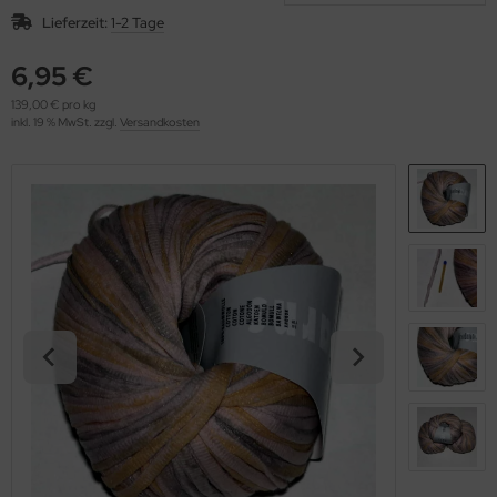
OOLADDICTS
(276)
Lieferzeit:
1-2 Tage
6,95 €
139,00 € pro kg
inkl. 19 % MwSt. zzgl.
Versandkosten