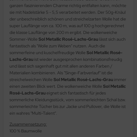
ganzen faszinierenden Charme richtig entfalten kann, möchte
sie mit Nadelstärke 5 - 5,5 verarbeitet werden. Der 50g-Knäul
der unbeschreiblich schönen und streichelzarten Wolle hat die
super Lauflänge von ca. 100 m, was auf 100 g hochgerechnet
die klasse Lauflänge von 200 m ergibt. Die wolkenweiche
Sommer-Wolle
Sol Metallic Rosé-Lachs-Grau
lässt sich auch
fantastisch als "Wolle zum Weben" nutzen. Auch die
sommerfeine und kuschelfreudige Wolle
Sol Metallic Rosé-
Lachs-Grau
ist wieder ausgesprochen kombinationsfreudig
und lässt sich sagenhaft gut mit allen anderen Farben /
Materialien kombinieren. Als "Singe-Farbverlauf" ist die
streichelweichen Wolle
Sol Metallic Rosé-Lachs-Grau
immer
einen zweiten Blick wert. Die wolkenweiche Wolle
Sol Metallic
Rosé-Lachs-Grau
eignet sich fantastisch für jedes
sommerliche Kleidungsstück, vom sommerleichten Schal bzw.
sommerleichte Tücher bis zur Jacke und Pullover, die Wolle ist
ein wahres "Multi-Talent".
Zusammensetzung:
100 % Baumwolle