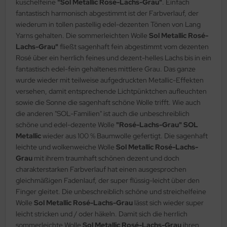
kuschelfeine
"Sol Metallic Rosé-Lachs-Grau"
. Einfach
fantastisch harmonisch abgestimmt ist der Farbverlauf, der
wiederum in tollen pastellig edel-dezenten Tönen von Lang
Yarns gehalten. Die sommerleichten Wolle
Sol Metallic Rosé-
Lachs-Grau"
fließt sagenhaft fein abgestimmt vom dezenten
Rosé über ein herrlich feines und dezent-helles Lachs bis in ein
fantastisch edel-fein gehaltenes mittlere Grau. Das ganze
wurde wieder mit teilweise aufgedruckten Metallic-Effekten
versehen, damit entsprechende Lichtpünktchen aufleuchten
sowie die Sonne die sagenhaft schöne Wolle trifft. Wie auch
die anderen "SOL-Familien" ist auch die unbeschreiblich
schöne und edel-dezente Wolle
"Rosé-Lachs-Grau" SOL
Metallic
wieder aus 100 % Baumwolle gefertigt. Die sagenhaft
leichte und wolkenweiche Wolle
Sol Metallic Rosé-Lachs-
Grau
mit ihrem traumhaft schönen dezent und doch
charakterstarken Farbverlauf hat einen ausgesprochen
gleichmäßigen Fadenlauf, der super flüssig-leicht über den
Finger gleitet. Die unbeschreiblich schöne und streichelfeine
Wolle
Sol Metallic Rosé-Lachs-Grau
lässt sich wieder super
leicht stricken und / oder häkeln. Damit sich die herrlich
sommerleichte Wolle
Sol Metallic Rosé-Lachs-Grau
ihren