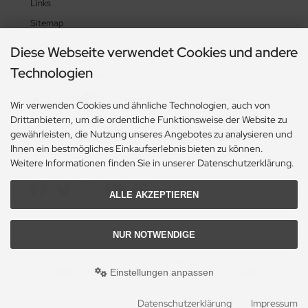
Links
Sitemap
Diese Webseite verwendet Cookies und andere
Technologien
Zahlungsmethoden
Wir verwenden Cookies und ähnliche Technologien, auch von
Drittanbietern, um die ordentliche Funktionsweise der Website zu
gewährleisten, die Nutzung unseres Angebotes zu analysieren und
Ihnen ein bestmögliches Einkaufserlebnis bieten zu können.
Weitere Informationen finden Sie in unserer Datenschutzerklärung.
Social Media
ALLE AKZEPTIEREN
NUR NOTWENDIGE
© 2026 Heikes-Handgewebtes
heikes-handgewebtes.de/shop/ - All rights reserved.
Einstellungen anpassen
DESIGN + REALISATION
by eW-Service.de
Datenschutzerklärung
Impressum