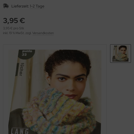
OOLADDICTS
(276)
Lieferzeit:
1-2 Tage
3,95 €
3,95 € pro Stk
inkl. 19 % MwSt. zzgl.
Versandkosten