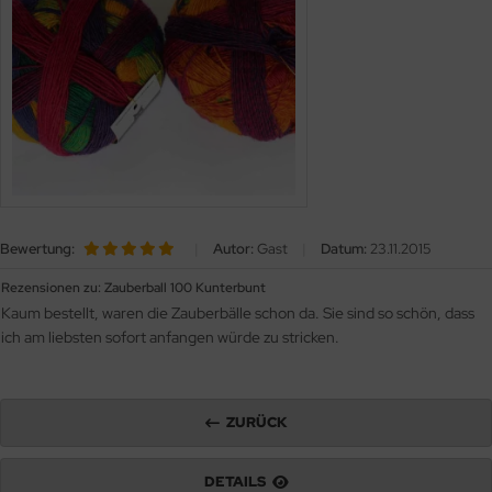
OOLADDICTS
(276)
Bewertung:
|
Autor:
Gast
|
Datum:
23.11.2015
Rezensionen zu: Zauberball 100 Kunterbunt
Kaum bestellt, waren die Zauberbälle schon da. Sie sind so schön, dass
ich am liebsten sofort anfangen würde zu stricken.
ZURÜCK
DETAILS