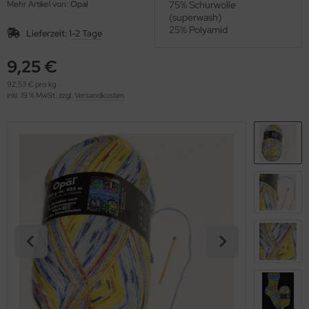
Mehr Artikel von:
Opal
75% Schurwolle
OOLADDICTS
(276)
(superwash)
25% Polyamid
Lieferzeit:
1-2 Tage
9,25 €
92,53 € pro kg
inkl. 19 % MwSt. zzgl.
Versandkosten