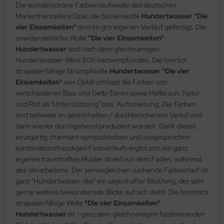
Die wunderschöne Farbverlaufswolle des deutschen
Markenherstellers Opal, die Sockenwolle
Hundertwasser "Die
vier Einsamkeiten"
sind im gnz eigenen Verlauf gefertigt. Die
unwiderstehliche Wolle
"Die vier Einsamkeiten"
Hundertwasser
sind nach dem gleichnamigen
Hundertwasser-Werk 805 nachempfunden. Die herrlich
strapazierfähige Strumpfwolle
Hundertwasser "Die vier
Einsamkeiten"
von Optal umfasst die Farben von
verschiedenen Blau und Gelb-Tönen sowie Hellbraun, Natur
und Rot als "Unterstützung" bzw. Auflockerung. Die Farben
sind teilweise im gestrichelten / durchbrochenem Verluf und
dann wieder durchgehend produziert worden. Dank dieses
einzigartig charmant-sympathischen und ausgesprochen
kombinationsfreudigen Farbverlaufs ergibt sich ein ganz
eigenes traumhaftes Muster direkt aus dem Faden, während
des Verarbeitens. Der seinesgleichen suchende Farbverlauf ist
ganz "Hundertwasser-like" ein sagenhafter Blickfang, der sehr
gerne weitere bewundernde Blicke auf sich zieht. Die himmlich
strapazierfähige Wolle
"Die vier Einsamkeiten"
Hundertwasser
ist - ganz dem gleichnamigen faszinierenden