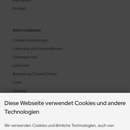
Impressum
Kontakt
Informationen
Cookie Einstellungen
Lieferung und Versandkosten
Zahlungsarten
Lieferzeit
Bewertung Trusted Shops
Links
Sitemap
Diese Webseite verwendet Cookies und andere
Technologien
Zahlungsmethoden
Wir verwenden Cookies und ähnliche Technologien, auch von