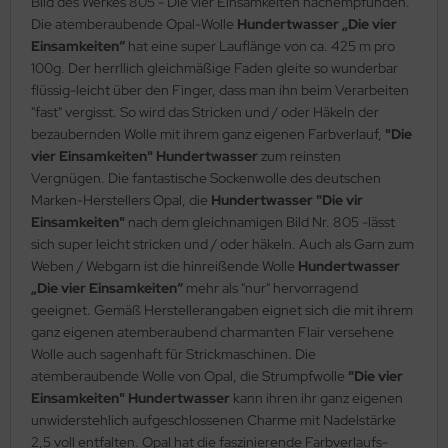
Bild des Werkes 805 - Die vier Einsamkeiten nachempfunden.
Die atemberaubende Opal-Wolle
Hundertwasser „Die vier
Einsamkeiten“
hat eine super Lauflänge von ca. 425 m pro
100g. Der herrllich gleichmäßige Faden gleite so wunderbar
flüssig-leicht über den Finger, dass man ihn beim Verarbeiten
"fast" vergisst. So wird das Stricken und / oder Häkeln der
bezaubernden Wolle mit ihrem ganz eigenen Farbverlauf,
"Die
vier Einsamkeiten" Hundertwasser
zum reinsten
Vergnügen. Die fantastische Sockenwolle des deutschen
Marken-Herstellers Opal, die
Hundertwasser "Die vir
Einsamkeiten"
nach dem gleichnamigen Bild Nr. 805 -lässt
sich super leicht stricken und / oder häkeln. Auch als Garn zum
Weben / Webgarn ist die hinreißende Wolle
Hundertwasser
„Die vier Einsamkeiten“
mehr als "nur" hervorragend
geeignet. Gemäß Herstellerangaben eignet sich die mit ihrem
ganz eigenen atemberaubend charmanten Flair versehene
Wolle auch sagenhaft für Strickmaschinen. Die
atemberaubende Wolle von Opal, die Strumpfwolle
"Die vier
Einsamkeiten" Hundertwasser
kann ihren ihr ganz eigenen
unwiderstehlich aufgeschlossenen Charme mit Nadelstärke
2,5 voll entfalten. Opal hat die faszinierende Farbverlaufs-