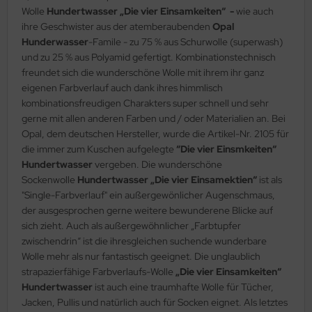
Wolle
Hundertwasser „Die vier Einsamkeiten“
-
wie auch
ihre Geschwister aus der atemberaubenden
Opal
Hunderwasser
-Famile - zu 75 % aus Schurwolle (superwash)
und zu 25 % aus Polyamid gefertigt. Kombinationstechnisch
freundet sich die wunderschöne Wolle mit ihrem ihr ganz
eigenen Farbverlauf auch dank ihres himmlisch
kombinationsfreudigen Charakters super schnell und sehr
gerne mit allen anderen Farben und / oder Materialien an. Bei
Opal, dem deutschen Hersteller, wurde die Artikel-Nr. 2105 für
die immer zum Kuschen aufgelegte
“Die vier Einsmkeiten“
Hundertwasser
vergeben. Die wunderschöne
Sockenwolle
Hundertwasser „Die vier Einsamektien“
ist als
"Single-Farbverlauf" ein außergewönlicher Augenschmaus,
der ausgesprochen gerne weitere bewunderene Blicke auf
sich zieht. Auch als außergewöhnlicher „Farbtupfer
zwischendrin“ ist die ihresgleichen suchende wunderbare
Wolle mehr als nur fantastisch geeignet. Die unglaublich
strapazierfähige Farbverlaufs-Wolle
„Die vier Einsamkeiten“
Hundertwasser
ist auch eine traumhafte Wolle für Tücher,
Jacken, Pullis und natürlich auch für Socken eignet. Als letztes