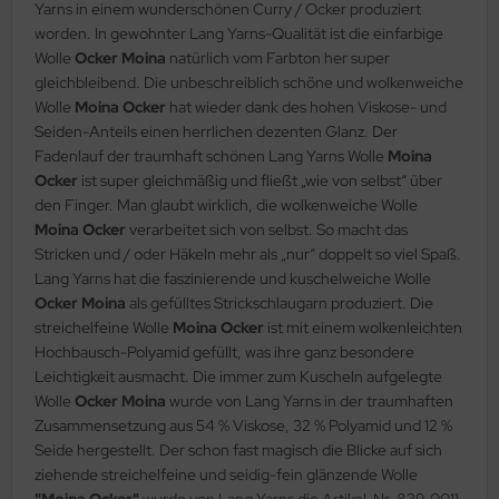
Yarns in einem wunderschönen Curry / Ocker produziert
worden. In gewohnter Lang Yarns-Qualität ist die einfarbige
Wolle
Ocker Moina
natürlich vom Farbton her super
gleichbleibend. Die unbeschreiblich schöne und wolkenweiche
Wolle
Moina Ocker
hat wieder dank des hohen Viskose- und
Seiden-Anteils einen herrlichen dezenten Glanz. Der
Fadenlauf der traumhaft schönen Lang Yarns Wolle
Moina
Ocker
ist super gleichmäßig und fließt „wie von selbst“ über
den Finger. Man glaubt wirklich, die wolkenweiche Wolle
Moina Ocker
verarbeitet sich von selbst. So macht das
Stricken und / oder Häkeln mehr als „nur“ doppelt so viel Spaß.
Lang Yarns hat die faszinierende und kuschelweiche Wolle
Ocker Moina
als gefülltes Strickschlaugarn produziert. Die
streichelfeine Wolle
Moina Ocker
ist mit einem wolkenleichten
Hochbausch-Polyamid gefüllt, was ihre ganz besondere
Leichtigkeit ausmacht. Die immer zum Kuscheln aufgelegte
Wolle
Ocker Moina
wurde von Lang Yarns in der traumhaften
Zusammensetzung aus 54 % Viskose, 32 % Polyamid und 12 %
Seide hergestellt. Der schon fast magisch die Blicke auf sich
ziehende streichelfeine und seidig-fein glänzende Wolle
"Moina Ocker"
wurde von Lang Yarns die Artikel-Nr. 839.0011