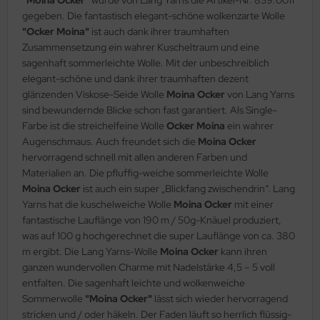
gegeben. Die fantastisch elegant-schöne wolkenzarte Wolle
"Ocker Moina"
ist auch dank ihrer traumhaften
Zusammensetzung ein wahrer Kuscheltraum und eine
sagenhaft sommerleichte Wolle. Mit der unbeschreiblich
elegant-schöne und dank ihrer traumhaften dezent
glänzenden Viskose-Seide Wolle
Moina Ocker
von Lang Yarns
sind bewundernde Blicke schon fast garantiert. Als Single-
Farbe ist die streichelfeine Wolle
Ocker Moina
ein wahrer
Augenschmaus. Auch freundet sich die
Moina Ocker
hervorragend schnell mit allen anderen Farben und
Materialien an. Die pfluffig-weiche sommerleichte Wolle
Moina Ocker
ist auch ein super „Blickfang zwischendrin“. Lang
Yarns hat die kuschelweiche Wolle
Moina Ocker
mit einer
fantastische Lauflänge von 190 m / 50g-Knäuel produziert,
was auf 100 g hochgerechnet die super Lauflänge von ca. 380
m ergibt. Die Lang Yarns-Wolle
Moina Ocker
kann ihren
ganzen wundervollen Charme mit Nadelstärke 4,5 – 5 voll
entfalten. Die sagenhaft leichte und wolkenweiche
Sommerwolle
"Moina Ocker"
lässt sich wieder hervorragend
stricken und / oder häkeln. Der Faden läuft so herrlich flüssig-