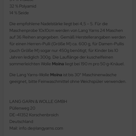
32 % Polyamid
14 % Seide
Die empfohlene Nadelstärke liegt bei 4,5 – 5. Für die
Maschenprobe 10x10cm werden von Lang Yarns 24 Maschen
auf 36 Reihen angegeben. Gemäß Herstellerangaben werden
für einen Herren-Pulli (Größe M) ca. 600 g, für Damen-Pullis
(auch Größe M) sogar nur 450g benötigt; für Kinder bis 10
Jahren lediglich 300g. Die Lauflänge der kuschelfeinen
sommerleichten Wolle
Moina
liegt bei 190 m pro 50 g-Knäuel.
Die Lang Yarns-Wolle
Moina
ist bis 30° Maschinenwäsche
geeignet, bitte Feinwaschmittel ohne Weichspüler verwenden.
LANG GARN & WOLLE GMBH
Püllenweg 20
DE-41352 Korschenbroich
Deutschland
Mail: info.de@langyarns.com