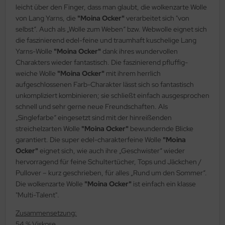
leicht über den Finger, dass man glaubt, die wolkenzarte Wolle
von Lang Yarns, die
"Moina Ocker"
verarbeitet sich "von
selbst“. Auch als „Wolle zum Weben“ bzw. Webwolle eignet sich
die faszinierend edel-feine und traumhaft kuschelige Lang
Yarns-Wolle
"Moina Ocker"
dank ihres wundervollen
Charakters wieder fantastisch. Die faszinierend pfluffig-
weiche Wolle
"Moina Ocker"
mit ihrem herrlich
aufgeschlossenen Farb-Charakter lässt sich so fantastisch
unkompliziert kombinieren; sie schließt einfach ausgesprochen
schnell und sehr gerne neue Freundschaften. Als
„Singlefarbe“ eingesetzt sind mit der hinreißenden
streichelzarten Wolle
"Moina Ocker"
bewundernde Blicke
garantiert. Die super edel-charakterfeine Wolle
"Moina
Ocker"
eignet sich, wie auch ihre „Geschwister“ wieder
hervorragend für feine Schultertücher, Tops und Jäckchen /
Pullover – kurz geschrieben, für alles „Rund um den Sommer“.
Die wolkenzarte Wolle
"Moina Ocker"
ist einfach ein klasse
"Multi-Talent".
Zusammensetzung:
54 % Viskose