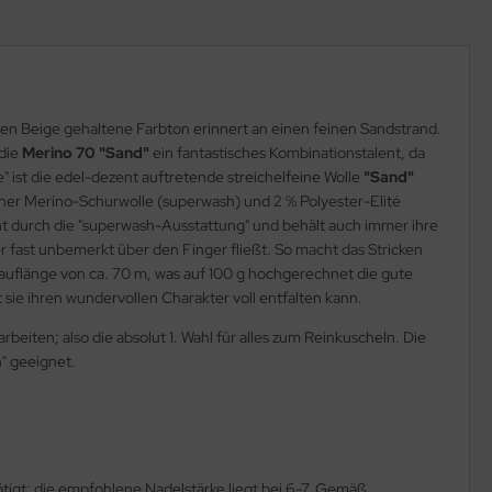
ren Beige gehaltene Farbton erinnert an einen feinen Sandstrand.
 die
Merino 70 "Sand"
ein fantastisches Kombinationstalent, da
 ist die edel-dezent auftretende streichelfeine Wolle
"Sand"
er Merino-Schurwolle (superwash) und 2 % Polyester-Elité
t durch die "superwash-Ausstattung" und behält auch immer ihre
 fast unbemerkt über den Finger fließt. So macht das Stricken
Lauflänge von ca. 70 m, was auf 100 g hochgerechnet die gute
sie ihren wundervollen Charakter voll entfalten kann.
beiten; also die absolut 1. Wahl für alles zum Reinkuscheln. Die
n" geeignet.
igt; die empfohlene Nadelstärke liegt bei 6-7. Gemäß