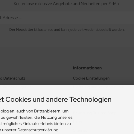
Kostenlose exklusive Angebote und Neuheiten per E-Mail
Der Newsletter ist kostenlos und kann jederzeit wieder abbestellt werden.
Informationen
nd Datenschutz
Cookie Einstellungen
schäftsbedingungen
Lieferung und Versandkosten
Zahlungsarten
t Cookies und andere Technologien
Lieferzeit
rrufen
ologien, auch von Drittanbietern, um
Bewertung Trusted Shops
e zu gewährleisten, die Nutzung unseres
Links
stmögliches Einkaufserlebnis bieten zu
in unserer Datenschutzerklärung.
Sitemap