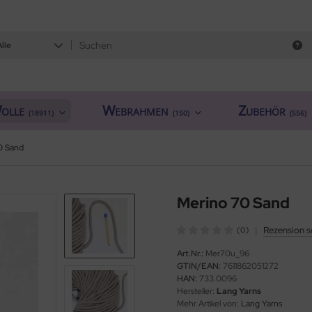
Alle
olle
Webrahmen
Zubehör
(18911)
(150)
(556)
0 Sand
Merino 70 Sand
|
Rezension s
(0)
Art.Nr.:
Mer70u_96
GTIN/EAN:
7611862051272
HAN:
733.0096
Hersteller:
Lang Yarns
Mehr Artikel von:
Lang Yarns