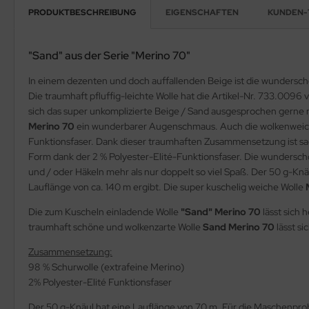
PRODUKTBESCHREIBUNG
EIGENSCHAFTEN
KUNDEN-
"Sand" aus der Serie "Merino 70"
In einem dezenten und doch auffallenden Beige ist die wunders
Die traumhaft pfluffig-leichte Wolle hat die Artikel-Nr. 733.0096 
sich das super unkomplizierte Beige / Sand ausgesprochen gerne n
Merino 70
ein wunderbarer Augenschmaus. Auch die wolkenweic
Funktionsfaser. Dank dieser traumhaften Zusammensetzung ist sa
Form dank der 2 % Polyester-Elité-Funktionsfaser. Die wunderschö
und / oder Häkeln mehr als nur doppelt so viel Spaß. Der 50 g-Knä
Lauflänge von ca. 140 m ergibt. Die super kuschelig weiche Wolle
Die zum Kuscheln einladende Wolle
"Sand" Merino 70
lässt sich 
traumhaft schöne und wolkenzarte Wolle
Sand Merino 70
lässt si
Zusammensetzung:
98 % Schurwolle (extrafeine Merino)
2% Polyester-Elité Funktionsfaser
Der 50 g-Knäul hat eine Lauflänge von 70 m. Für die Maschenpro