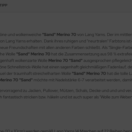
TIPP
chöne und wolkenweiche
"Sand" Merino 70
von Lang Yarns. Der im mittle
von Lang Yarns erhalten. Dank ihres ruhigen und "neurtralen" Farbtons ist
eue Freundschaften mit allen anderen Farben schließt. Als "Single-Farbe"
he Wolle
"Sand" Merino 70
hat die Zusammensetzung aus 98 % extrafein
genhaft wolkenzarte Wolle
Merino 70 "Sand"
ausgesprochen pflegeleich
ne Schnellstrick-Wolle hat einen sagenhaft gleichmäßigen Fadenlauf, der
uel der traumhaft streichelharten Wolle
"Sand" Merino 70
hat die tolle 
Merino 70 "Sand"
möchte mit Nadelstärke 6-7 verarbeitet werden, damit 
hervorragend zu Jacken, Pullover, Mützen, Schals, Decke und und und verar
ch fantastisch stricken bzw. häkeln und ist auch super als "Wolle zum Webe
be (10 x 10cm) werden gemäß Lang Yarns 14 Maschen auf 22 Reihen benöt