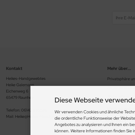
Kontakt
Mehr über...
Heikes-Handgewebtes
Privatsphäre u
Heike Galemann
Allgemeine Ge
Eichenweg 6
Widerrufsrecht
65479 Raunheim
Diese Webseite verwende
Vertrag wide
Telefon: 06142 926386
Wir verwenden Cookies und ähnliche Techn
Mail: Heike@Heikes-Handgewebtes.de
die ordentliche Funktionsweise der Websit
Impressum
Angebotes zu analysieren und Ihnen ein be
Kontakt
können. Weitere Informationen finden Sie 