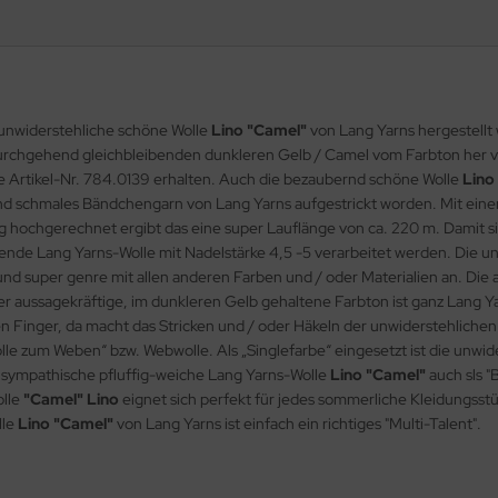
 unwiderstehliche schöne Wolle
Lino "Camel"
von Lang Yarns hergestellt 
durchgehend gleichbleibenden dunkleren Gelb / Camel vom Farbton her vo
 Artikel-Nr. 784.0139 erhalten. Auch die bezaubernd schöne Wolle
Lino
nd schmales Bändchengarn von Lang Yarns aufgestrickt worden. Mit einer k
g hochgerechnet ergibt das eine super Lauflänge von ca. 220 m. Damit 
erende Lang Yarns-Wolle mit Nadelstärke 4,5 -5 verarbeitet werden. Die 
und super genre mit allen anderen Farben und / oder Materialien an. D
r aussagekräftige, im dunkleren Gelb gehaltene Farbton ist ganz Lang Ya
den Finger, da macht das Stricken und / oder Häkeln der unwiderstehliche
olle zum Weben“ bzw. Webwolle. Als „Singlefarbe“ eingesetzt ist die unwi
 sympathische pfluffig-weiche Lang Yarns-Wolle
Lino "Camel"
auch sls "
olle
"Camel" Lino
eignet sich perfekt für jedes sommerliche Kleidungsst
lle
Lino "Camel"
von Lang Yarns ist einfach ein richtiges "Multi-Talent".