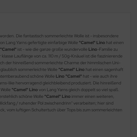
worden. Die fantastisch sommerleichte Wolle ist - insbesondere
n Lang Yarns gefertigte einfarbige Wolle
"Camel" Lino
hat einen
 "Camel"
ist - wie die ganze große wundervolle
Lino
-Familie zu
lasse Lauflänge von ca. 110 m / 50g-Knäuel ist die faszinierende
sich der hinreißend sommerleichte Charme der himmlischen Uni-
unglaublich sommerleichte Wolle
"Camel" Lino
hat einen sagenhaft
ie atemberaubend schöne Wolle
Lino "Camel"
hat - wie auch ihre
rns-like hervorragend gleichbleibend produziert. Die hinreißend
n Wolle
"Camel" Lino
von Lang Yarns gleich doppelt so viel spaß.
derstehlich schöne Wolle
"Camel" Lino
immer einen weiteren,
Blickfang / ruhender Pol zwischendrinn" verarbeiten; hier sind
ück, vom luftigen Schultertuch über Tops bis zum sommerleichten