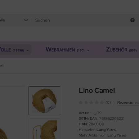
Alle
olle
Webrahmen
Zubehör
(18898)
(150)
(556)
el
Lino Camel
|
Rezension s
(0)
Art.Nr.:
Li_139
GTIN/EAN:
7611862205231
HAN:
784.0139
Hersteller:
Lang Yarns
Mehr Artikel von:
Lang Yarns