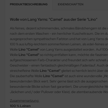
PRODUKTBESCHREIBUNG
EIGENSCHAFTEN
Wolle von Lang Yarns: "Camel" aus der Serie "Lino"
Als feines, dezent schimmerndes, schmales Bändchengarn ist die
nach dem ersten Waschen - ein herrlicher Kuscheltraum. Die im 
ausgesprochen sympathischen Farbton und hat von Lang Yarns die
100 % aus luftig-leichtem sommerfeinen Leinen, als edel-feines u
Wolle
Lino "Camel"
von Lang Yarns ausgestattet worden. Auf 100
Wolle
Lino "Camel"
so richtig entfalten kann, möchte die faszini
aufgeschlossenen Farb-Charakter und freundet sich sehr schnell 
Geschwister - einen fantastisch gleichmäßigen Fadenlauf. Auch de
streichelfeine Wolle
Lino "Camel“
gleitet so herrlich leicht über 
Die zauberhafte Wolle
Lino "Camel"
ist auch eine wundervolle „W
bewundernden Blick wert. Sehr gerne lässt sich die ausgeprochen
bewundernde Blicke schon fast garantiert. Die unvergleichliche W
Jäckchen und / oder Pullover oder Kleid, die atemberaubende Wo
Zusammensetzung:
100 % Leinen