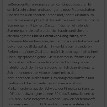
außerordentlich unkomplizierter Kombinationspartner. Er
schließt sehr schnell und super gerne neue Freundschaften
und das mit allen anderen Farben und / oder Qualitäten, so
wunderbar unkompliziert ist das kratzfreie und hautfreundliche
Sommergarn mit Leinen. Das zum Träumen einladende
Sommergarn, die außerordentlich hautfreundliche und
anschmiegsame
Linello Petrol von Lang Yarns,
dem
Schweizer Markenhersteller, zieht schon als Single-Farbverlauf
bewundernde Blicke auf sich; in Kombination mit anderen
Farben und / oder Qualitäten natürlich auch sagenhaft schnell
und ausgesprochen gerne. Die wunderbar laufstarke Linello
Petrol ist einfach ein unwiderstehlicher Blickfang, wobei
natürlich auch der ihr ganz eigene herrlich dezent-elegante
Schimmer durch den Viskose-Anteil mit zu den
bewundernden Blicken führt. Das einzigartig kratzfreie und
hautfreundliche Farbverlaufs-Sommergarn ist vom
Markenhersteller aus der Schweiz, der Firma Lang Yarns, zu
40% aus hochwertigem Leinen, 32% aus Baumwolle und zu
28% aus Viskose hergestellt worden. Dank dieser traumhaft
hochwertigen und zu 100% aus Naturfasern bestehende