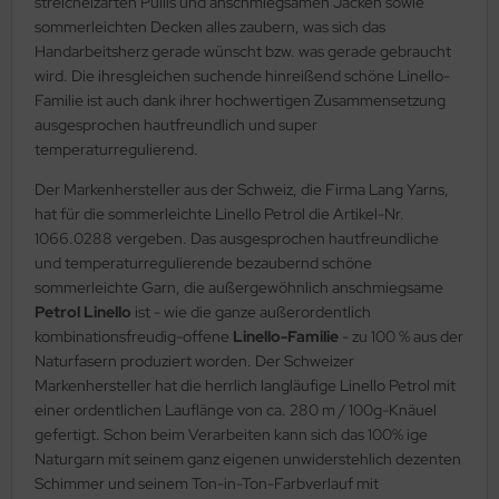
streichelzarten Pullis und anschmiegsamen Jacken sowie
sommerleichten Decken alles zaubern, was sich das
Handarbeitsherz gerade wünscht bzw. was gerade gebraucht
wird. Die ihresgleichen suchende hinreißend schöne Linello-
Familie ist auch dank ihrer hochwertigen Zusammensetzung
ausgesprochen hautfreundlich und super
temperaturregulierend.
Der Markenhersteller aus der Schweiz, die Firma Lang Yarns,
hat für die sommerleichte Linello Petrol die Artikel-Nr.
1066.0288 vergeben. Das ausgesprochen hautfreundliche
und temperaturregulierende bezaubernd schöne
sommerleichte Garn, die außergewöhnlich anschmiegsame
Petrol Linello
ist - wie die ganze außerordentlich
kombinationsfreudig-offene
Linello-Familie
- zu 100 % aus der
Naturfasern produziert worden. Der Schweizer
Markenhersteller hat die herrlich langläufige Linello Petrol mit
einer ordentlichen Lauflänge von ca. 280 m / 100g-Knäuel
gefertigt. Schon beim Verarbeiten kann sich das 100% ige
Naturgarn mit seinem ganz eigenen unwiderstehlich dezenten
Schimmer und seinem Ton-in-Ton-Farbverlauf mit