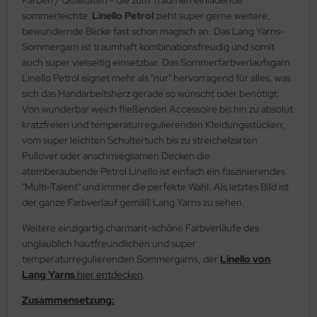
sommerleichte
Linello Petrol
zieht super gerne weitere,
bewundernde Blicke fast schon magisch an. Das Lang Yarns-
Sommergarn ist traumhaft kombinationsfreudig und somit
auch super vielseitig einsetzbar. Das Sommerfarbverlaufsgarn
Linello Petrol eignet mehr als "nur" hervorragend für alles, was
sich das Handarbeitsherz gerade so wünscht oder benötigt:
Von wunderbar weich fließenden Accessoire bis hin zu absolut
kratzfreien und temperaturregulierenden Kleidungsstücken;
vom super leichten Schultertuch bis zu streichelzarten
Pullover oder anschmiegsamen Decken die
atemberaubende Petrol Linello ist einfach ein faszinierendes
"Multi-Talent" und immer die perfekte Wahl. Als letztes Bild ist
der ganze Farbverlauf gemäß Lang Yarns zu sehen.
Weitere einzigartig charmant-schöne Farbverläufe des
unglaublich hautfreundlichen und super
temperaturregulierenden Sommergarns, der
Linello von
Lang Yarns
hier entdecken
.
Zusammensetzung: