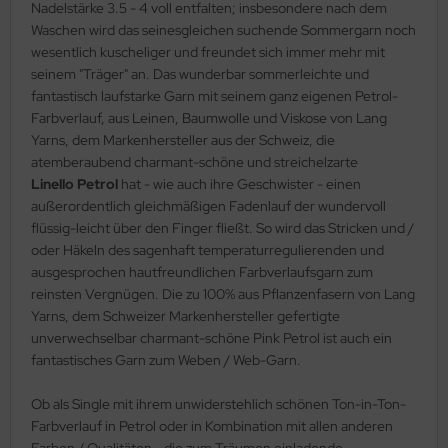
Nadelstärke 3.5 - 4 voll entfalten; insbesondere nach dem
Waschen wird das seinesgleichen suchende Sommergarn noch
wesentlich kuscheliger und freundet sich immer mehr mit
seinem "Träger" an. Das wunderbar sommerleichte und
fantastisch laufstarke Garn mit seinem ganz eigenen Petrol-
Farbverlauf, aus Leinen, Baumwolle und Viskose von Lang
Yarns, dem Markenhersteller aus der Schweiz, die
atemberaubend charmant-schöne und streichelzarte
Linello Petrol
hat - wie auch ihre Geschwister - einen
außerordentlich gleichmäßigen Fadenlauf der wundervoll
flüssig-leicht über den Finger fließt. So wird das Stricken und /
oder Häkeln des sagenhaft temperaturregulierenden und
ausgesprochen hautfreundlichen Farbverlaufsgarn zum
reinsten Vergnügen. Die zu 100% aus Pflanzenfasern von Lang
Yarns, dem Schweizer Markenhersteller gefertigte
unverwechselbar charmant-schöne Pink Petrol ist auch ein
fantastisches Garn zum Weben / Web-Garn.
Ob als Single mit ihrem unwiderstehlich schönen Ton-in-Ton-
Farbverlauf in Petrol oder in Kombination mit allen anderen
Farben / Qualitäten - die zum Träumen einladende