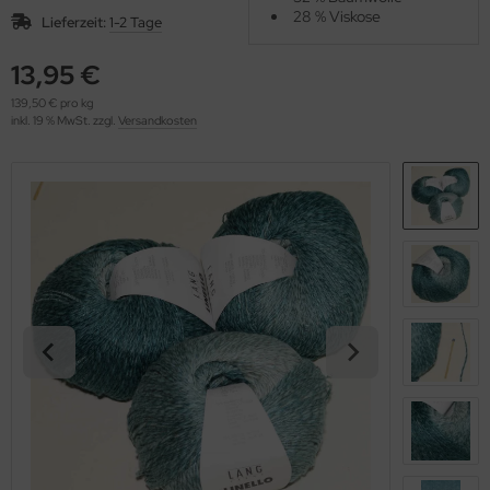
OOLADDICTS
28 % Viskose
(276)
Lieferzeit:
1-2 Tage
13,95 €
139,50 € pro kg
inkl. 19 % MwSt. zzgl.
Versandkosten