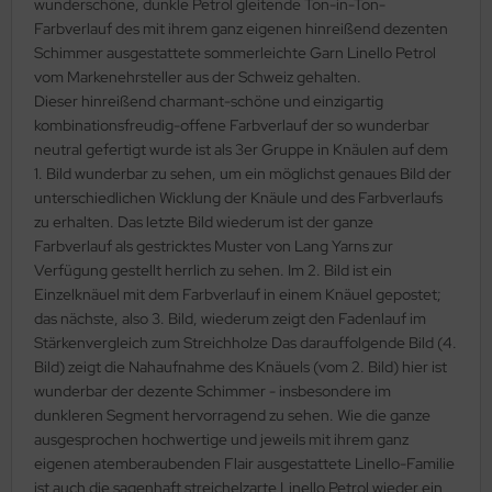
wunderschöne, dunkle Petrol gleitende Ton-in-Ton-
Farbverlauf des mit ihrem ganz eigenen hinreißend dezenten
Schimmer ausgestattete sommerleichte Garn Linello Petrol
vom Markenehrsteller aus der Schweiz gehalten.
Dieser hinreißend charmant-schöne und einzigartig
kombinationsfreudig-offene Farbverlauf der so wunderbar
neutral gefertigt wurde ist als 3er Gruppe in Knäulen auf dem
1. Bild wunderbar zu sehen, um ein möglichst genaues Bild der
unterschiedlichen Wicklung der Knäule und des Farbverlaufs
zu erhalten. Das letzte Bild wiederum ist der ganze
Farbverlauf als gestricktes Muster von Lang Yarns zur
Verfügung gestellt herrlich zu sehen. Im 2. Bild ist ein
Einzelknäuel mit dem Farbverlauf in einem Knäuel gepostet;
das nächste, also 3. Bild, wiederum zeigt den Fadenlauf im
Stärkenvergleich zum Streichholze Das darauffolgende Bild (4.
Bild) zeigt die Nahaufnahme des Knäuels (vom 2. Bild) hier ist
wunderbar der dezente Schimmer - insbesondere im
dunkleren Segment hervorragend zu sehen. Wie die ganze
ausgesprochen hochwertige und jeweils mit ihrem ganz
eigenen atemberaubenden Flair ausgestattete Linello-Familie
ist auch die sagenhaft streichelzarte Linello Petrol wieder ein