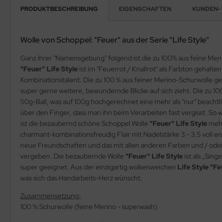
PRODUKTBESCHREIBUNG
EIGENSCHAFTEN
KUNDEN-
Wolle von Schoppel: "Feuer" aus der Serie "Life Style"
Ganz ihrer "Namensgebung" folgend ist die zu 100% aus feine Mer
"Feuer"
Life Style
ist im "Feuerrot / Knallrot" als Farbton gehal
Kombinationstalent. Die zu 100 % aus feiner Merino-Schurwolle ge
super gerne weitere, bewundernde Blicke auf sich zieht. Die zu 1
50g-Ball, was auf 100g hochgerechnet eine mehr als "nur" beachtli
über den Finger, dass man ihn beim Verarbeiten fast vergisst. So 
ist die bezaubernd schöne Schoppel Wolle
"Feuer"
Life Style
mehr
charmant-kombinationsfreudig Flair mit Nadelstärke 3 - 3,5 voll e
neue Freundschaften und das mit allen anderen Farben und / oder
vergeben. Die bezaubernde Wolle
"Feuer"
Life Style
ist als „Sin
super geeignet. Aus der einzigartig wolkenweichen
Life Style "F
was sich das Handarbeits-Herz wünscht.
Zusammensetzung:
100 % Schurwolle (feine Merino - superwash)