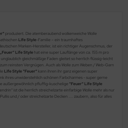
er"
produziert. Die atemberaubend wolkenweiche Wolle
mpathischen
Life Style
-Familie – ein traumhaftes
eutschen Marken-Hersteller, ist ein richtiger Augenschmus, der
„Feuer“ Life Style
hat eine super Lauflänge von ca. 155 m pro
nglaublich gleichmäßige Faden gleitet so herrlich flüssig-leicht
zum reinsten Vergnügen. Auch als Wolle zum Weben / Web-Garn
lle
Life Style "Feuer"
kann ihren ihr ganz eigenen super
 dank ihres unwiderstehlich schönen Farbcharmes - super gerne
ie außergewöhnlich pfluffig-kuschelige
"Feuer"
Life Style
endrin“ ist die herrlich streichelzarte einfarbige Wolle mehr als nur
lis und / oder streichelzarte Decken .... zaubern, also für alles