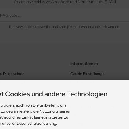
Kostenlose exklusive Angebote und Neuheiten per E-Mail
Der Newsletter ist kostenlos und kann jederzeit wieder abbestellt werden.
Informationen
nd Datenschutz
Cookie Einstellungen
schäftsbedingungen
Lieferung und Versandkosten
Zahlungsarten
t Cookies und andere Technologien
Lieferzeit
rrufen
ologien, auch von Drittanbietern, um
Bewertung Trusted Shops
e zu gewährleisten, die Nutzung unseres
Links
stmögliches Einkaufserlebnis bieten zu
in unserer Datenschutzerklärung.
Sitemap