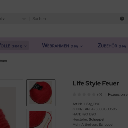
Alle
olle
Webrahmen
Zubehör
(18911)
(150)
(556)
Feuer
Life Style Feuer
|
Rezension s
(0)
Art.Nr.:
LiSty_1390
GTIN/EAN:
4250331303585
HAN:
490 1390
Hersteller:
Schoppel
Mehr Artikel von:
Schoppel