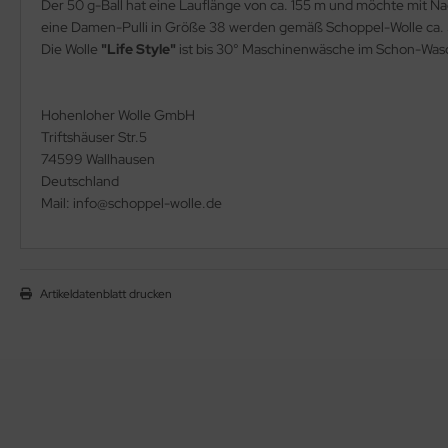
Der 50 g-Ball hat eine Lauflänge von ca. 155 m und möchte mit 
eine Damen-Pulli in Größe 38 werden gemäß Schoppel-Wolle ca. 
Die Wolle
"Life Style"
ist bis 30° Maschinenwäsche im Schon-Was
Hohenloher Wolle GmbH
Triftshäuser Str.5
74599 Wallhausen
Deutschland
Mail: info@schoppel-wolle.de
Artikeldatenblatt drucken