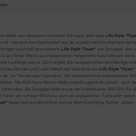
TIPP
ino-Wolle vom deutschen Hersteller Schoppel gefertigte
Life Style "Feu
ten und - wie auch ihre Geschwister aus der unwiderstehlich charmant-sy
fertigte traumhaft streichelzarte
Life Style "Feuer"
von Schoppel, dem d
00 % aus feiner Merino aus Patagonieren hergestellte Kuscheltraum-Wolle
che Lauflänge von ca. 310 m ergibt. Der ausgesprochen leichtläufige und u
wird das Stricken und / oder Häkeln der faszinierenden
Life Style "Feuer"
 als "nur" hervorragend geeignet. Die unwiderstehlich wolkenweiche Wo
ntfalten. Die 100% feine Merino-Wolle schließt sagenhaft schnell - auch
 Materialien. Bei Schoppel Wolle wurde die Artiikelnumer 490 1390 für d
gel-Farbe“ ein richtiger Blickfang; auch als unglaublicher "Farbtupfer zwisch
euer"
lassen sich wunderschöne und vor allem kuschelige Tücher, Jacken, Pul