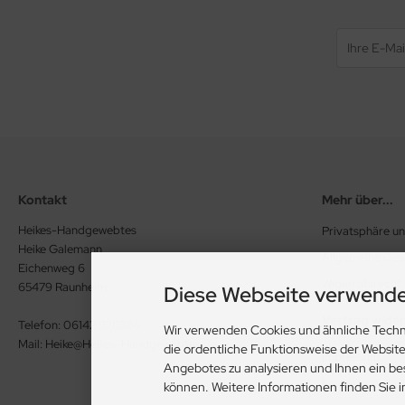
Kontakt
Mehr über...
Heikes-Handgewebtes
Privatsphäre u
Heike Galemann
Allgemeine Ge
Eichenweg 6
Widerrufsrecht
65479 Raunheim
Diese Webseite verwende
Vertrag wide
Telefon: 06142 926386
Wir verwenden Cookies und ähnliche Techn
Mail: Heike@Heikes-Handgewebtes.de
die ordentliche Funktionsweise der Websit
Impressum
Angebotes zu analysieren und Ihnen ein be
Kontakt
können. Weitere Informationen finden Sie 