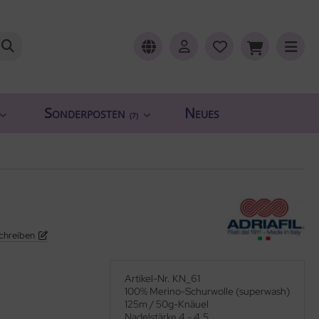
Sonderposten
Neues
(7)
chreiben
Artikel-Nr. KN_61
100% Merino-Schurwolle (superwash)
125m / 50g-Knäuel
Nadelstärke 4 - 4,5