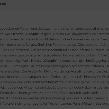
TIPP
 gedeckteren Farben und das sagenhaft fein aufeinander abgestimmt, so is
öne Wolle
Knitcol „Chopin“
ist ganz „Adriafil-like“ unwiderstehlich harmo
en umfassen den Bereich von Mittelbraun über Himmelblau bis ins Rosa. 
lie - durch die außergewöhnlichen Farbübergänge. Diese sind von Adriafil
 und linke Maschen. Um dieses sagenhaft tolle und einfache Muster zu erh
 den unvergleichlich toll eingearbeiteten Farbverlauf in dunklem Violett /
 der kuschelige Wolle
Knitcol „Chopin“
ist fantastisch gleichmäßig gehalt
on ca. 250 m ergibt. Die mit ihrem ganz eigenen sympathisch-offenen C
 Häkelarbeiten. Die Artikel-Nr. KN_61 wurde von Adriafil für die unvergl
eschlossenen und sympathischen Farbspektrums ist die himmlische Wol
ußergewöhnliche Wolle
Knitcol
"Chopin"
freundet sehr gerne und super sch
ig-leicht über den Finger, da wird das Stricken und / oder Häkeln mit der
Knitcol
kann ihren ganzen zauberhaften Charakter mit Nadelstärke 4 - 4,5
t bis 30° Maschinenwäsche (Wollwaschgang) geeignet. Die faszinierend k
in“
eignet sich hervorragend für Tücher, Jacken, Pullis, Mützen, Decken …