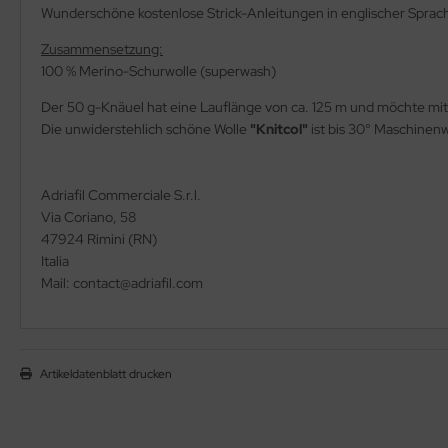
Wunderschöne kostenlose Strick-Anleitungen in englischer Sprac
Zusammensetzung:
100 % Merino-Schurwolle (superwash)
Der 50 g-Knäuel hat eine Lauflänge von ca. 125 m und möchte mi
Die unwiderstehlich schöne Wolle
"Knitcol"
ist bis 30° Maschine
Adriafil Commerciale S.r.l.
Via Coriano, 58
47924 Rimini (RN)
Italia
Mail: contact@adriafil.com
Artikeldatenblatt drucken