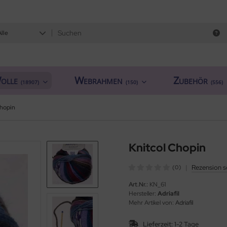
Alle
olle
Webrahmen
Zubehör
(18907)
(150)
(556)
Chopin
Knitcol Chopin
|
Rezension s
(0)
Art.Nr.:
KN_61
Hersteller:
Adriafil
Mehr Artikel von:
Adriafil
Lieferzeit:
1-2 Tage