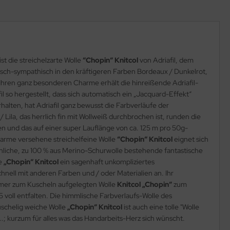
t die streichelzarte Wolle
“Chopin“ Knitcol
von Adriafil, dem
nisch-sympathisch in den kräftigeren Farben Bordeaux / Dunkelrot,
Ihren ganz besonderen Charme erhält die hinreißende Adriafil-
 so hergestellt, dass sich automatisch ein „Jacquard-Effekt“
alten, hat Adriafil ganz bewusst die Farbverläufe der
 Lila, das herrlich fin mit Wollweiß durchbrochen ist, runden die
en und das auf einer super Lauflänge von ca. 125 m pro 50g-
harme versehene streichelfeine Wolle
“Chopin“ Knitcol
eignet sich
eichliche, zu 100 % aus Merino-Schurwolle bestehende fantastische
le
„Chopin“ Knitcol
ein sagenhaft unkompliziertes
nell mit anderen Farben und / oder Materialien an. Ihr
 immer zum Kuscheln aufgelegten Wolle
Knitcol „Chopin“
zum
 voll entfalten. Die himmlische Farbverlaufs-Wolle des
uschelig weiche Wolle
„Chopin“ Knitcol
ist auch eine tolle "Wolle
.; kurzum für alles was das Handarbeits-Herz sich wünscht.