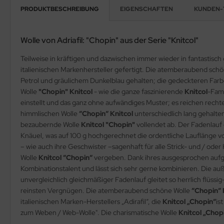
PRODUKTBESCHREIBUNG
EIGENSCHAFTEN
KUNDEN-
Wolle von Adriafil: "Chopin" aus der Serie "Knitcol"
Teilweise in kräftigen und dazwischen immer wieder in fantastisch
italienischen Markenhersteller gefertigt. Die atemberaubend sch
Petrol und gräulichem Dunkelblau gehalten; die gedeckteren Farb
Wolle
"Chopin" Knitcol
- wie die ganze faszinierende
Knitcol
-Fami
einstellt und das ganz ohne aufwändiges Muster; es reichen rechte
himmlischen Wolle
“Chopin“ Knitcol
unterschiedlich lang gehalten.
bezaubernde Wolle
Knitcol "Chopin"
vollendet ab. Der Fadenlauf
Knäuel, was auf 100 g hochgerechnet die ordentliche Lauflänge v
– wie auch ihre Geschwister –sagenhaft für alle Strick- und / oder
Wolle
Knitcol “Chopin“
vergeben. Dank ihres ausgesprochen aufg
Kombinationstalent und lässt sich sehr gerne kombinieren. Die a
unvergleichlich gleichmäßiger Fadenlauf gleitet so herrlich flüss
reinsten Vergnügen. Die atemberaubend schöne Wolle
“Chopin“ 
italienischen Marken-Herstellers „Adirafil“, die
Knitcol „Chopin“
is
zum Weben / Web-Wolle". Die charismatische Wolle
Knitcol „Chop