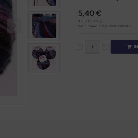
5,40 €
108,00 € pro kg
inkl. 19 % MwSt. zzgl.
Versandkosten
I