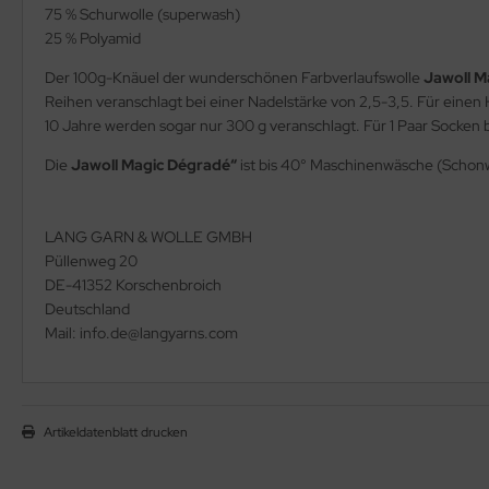
75 % Schurwolle (superwash)
25 % Polyamid
Der 100g-Knäuel der wunderschönen Farbverlaufswolle
Jawoll M
Reihen veranschlagt bei einer Nadelstärke von 2,5-3,5. Für eine
10 Jahre werden sogar nur 300 g veranschlagt. Für 1 Paar Socken b
Die
Jawoll Magic Dégradé“
ist bis 40° Maschinenwäsche (Schon
LANG GARN & WOLLE GMBH
Püllenweg 20
DE-41352 Korschenbroich
Deutschland
Mail: info.de@langyarns.com
Artikeldatenblatt drucken