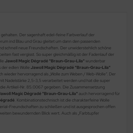
gehalten. Der sagenhaft edel-feine Farbverlauf der
iederum ind Blau und Grau gleitet um dann den passenden
e und schnell neue Freundschaften. Der unwiderstehlich schöne
beiten fast vergisst. So super gleichmäßig ist der Fadenlauf der
lle
Jawoll Magic Dégradé "Braun-Grau-Lila"
wunderbar
fs der edlen Wolle
Jawoll Magic Dégradé "Braun-Grau-Lila"
h wieder hervorragend als „Wolle zum Weben / Web-Wolle“. Der
it Nadelstärke 2,5-3,5 verarbeitet werden und hat die super
die Artikel-Nr. 85.0067 gegeben. Die Zusammensetzung
Jawoll Magic Dégradé "Braun-Grau-Lila"
auch hervorragend für
Dégradé
. Kombinationstechnisch ist die charakterfeine Wolle
aterial-Freundschaften zu schließen und ist ausgesprochen offen
eiten bewundernden Blick wert. Auch als „Farbtupfer