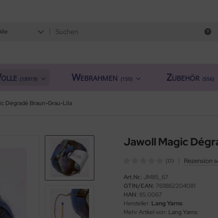
Alle
olle
Webrahmen
Zubehör
(18919)
(150)
(556)
ic Dégradé Braun-Grau-Lila
Jawoll Magic Dégr
|
Rezension s
(0)
Art.Nr.:
JM85_67
GTIN/EAN:
7611862204081
HAN:
85.0067
Hersteller:
Lang Yarns
Mehr Artikel von:
Lang Yarns