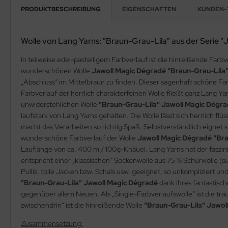
PRODUKTBESCHREIBUNG
EIGENSCHAFTEN
KUNDEN-
Wolle von Lang Yarns: "Braun-Grau-Lila" aus der Serie 
In teilweise edel-pastelligem Farbverlauf ist die hinreißende Farb
wunderschönen Wolle
Jawoll Magic Dégradé "Braun-Grau-Lila
„Abschluss“ im Mittelbraun zu finden. Dieser sagenhaft schöne Far
Farbverlauf der herrlich charakterfeinen Wolle fließt ganz Lang Yar
unwiderstehlichen Wolle
"Braun-Grau-Lila" Jawoll Magic Dégr
laufstark von Lang Yarns gehalten. Die Wolle lässt sich herrlich fl
macht das Verarbeiten so richtig Spaß. Selbstverständlich eignet 
wunderschöne Farbverlauf der Wolle
Jawoll Magic Dégradé "Bra
Lauflänge von ca. 400 m / 100g-Knäuel. Lang Yarns hat der faszi
entspricht einer „klassischen“ Sockenwolle aus 75 % Schurwolle (
Pullis, tolle Jacken bzw. Schals usw. geeignet, so unkompliziert un
"Braun-Grau-Lila" Jawoll Magic Dégradé
dank ihres fantastisch
gegenüber allem Neuen. Als „Single-Farbverlaufswolle“ ist die tr
zwischendrin“ ist die hinreißende Wolle
"Braun-Grau-Lila" Jawol
Zusammensetzung: