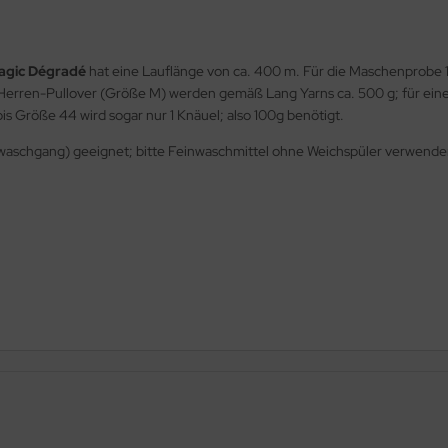
agic Dégradé
hat eine Lauflänge von ca. 400 m. Für die Maschenprob
n Herren-Pullover (Größe M) werden gemäß Lang Yarns ca. 500 g; für eine
is Größe 44 wird sogar nur 1 Knäuel; also 100g benötigt.
waschgang) geeignet; bitte Feinwaschmittel ohne Weichspüler verwende