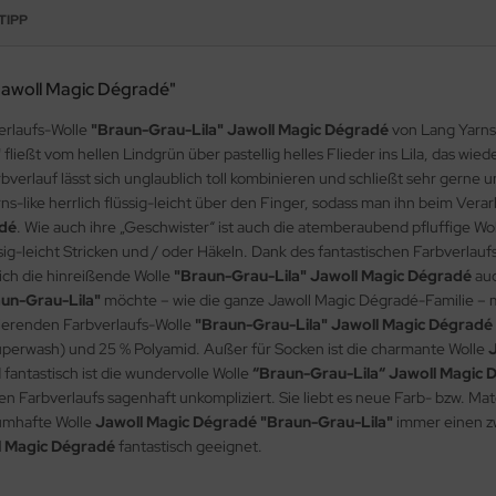
TIPP
"Jawoll Magic Dégradé"
verlaufs-Wolle
"Braun-Grau-Lila" Jawoll Magic Dégradé
von Lang Yarns 
"
fließt vom hellen Lindgrün über pastellig helles Flieder ins Lila, das w
bverlauf lässt sich unglaublich toll kombinieren und schließt sehr gern
ns-like herrlich flüssig-leicht über den Finger, sodass man ihn beim Verar
adé
. Wie auch ihre „Geschwister“ ist auch die atemberaubend pfluffige Wo
üssig-leicht Stricken und / oder Häkeln. Dank des fantastischen Farbverlau
sich die hinreißende Wolle
"Braun-Grau-Lila" Jawoll Magic Dégradé
auc
un-Grau-Lila"
möchte – wie die ganze Jawoll Magic Dégradé-Familie – m
nierenden Farbverlaufs-Wolle
"Braun-Grau-Lila" Jawoll Magic Dégradé
superwash) und 25 % Polyamid. Außer für Socken ist die charmante Wolle
d fantastisch ist die wundervolle Wolle
“Braun-Grau-Lila“ Jawoll Magic 
en Farbverlaufs sagenhaft unkompliziert. Sie liebt es neue Farb- bzw. M
aumhafte Wolle
Jawoll Magic Dégradé "Braun-Grau-Lila"
immer einen zw
l Magic Dégradé
fantastisch geeignet.