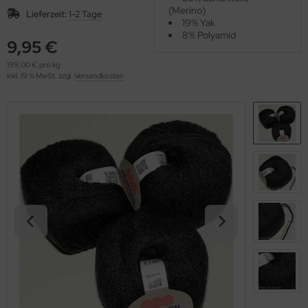
OOLADDICTS
(Merino)
(276)
Lieferzeit:
1-2 Tage
19% Yak
8% Polyamid
9,95 €
199,00 € pro kg
inkl. 19 % MwSt. zzgl.
Versandkosten