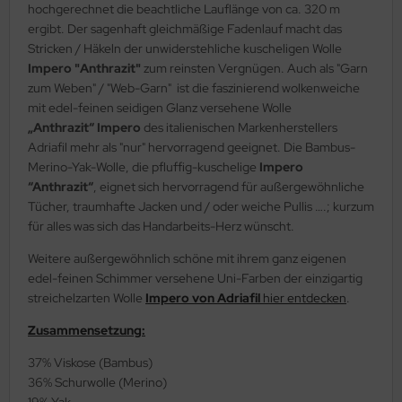
hochgerechnet die beachtliche Lauflänge von ca. 320 m
ergibt. Der sagenhaft gleichmäßige Fadenlauf macht das
Stricken / Häkeln der unwiderstehliche kuscheligen Wolle
Impero "Anthrazit"
zum reinsten Vergnügen. Auch als "Garn
zum Weben" / "Web-Garn" ist die faszinierend wolkenweiche
mit edel-feinen seidigen Glanz versehene Wolle
„Anthrazit“ Impero
des italienischen Markenherstellers
Adriafil mehr als "nur" hervorragend geeignet. Die Bambus-
Merino-Yak-Wolle, die pfluffig-kuschelige
Impero
“Anthrazit“
, eignet sich hervorragend für außergewöhnliche
Tücher, traumhafte Jacken und / oder weiche Pullis ….; kurzum
für alles was sich das Handarbeits-Herz wünscht.
Weitere außergewöhnlich schöne mit ihrem ganz eigenen
edel-feinen Schimmer versehene Uni-Farben der einzigartig
streichelzarten Wolle
Impero von Adriafil
hier entdecken
.
Zusammensetzung:
37% Viskose (Bambus)
36% Schurwolle (Merino)
19% Yak