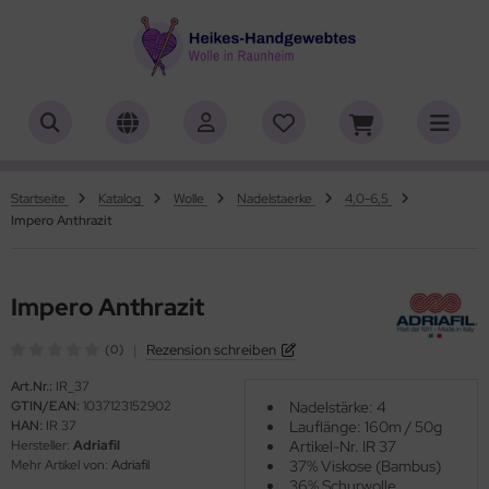
ALLES ANZEIGEN AUS HERSTELLER
ALLES ANZEIGEN AUS WOLLE
ALLES ANZEIGEN AUS WEBRAHMEN
ALLES ANZEIGEN AUS ZUBEHÖR
ALLES ANZEIGEN AUS SONDERPOSTEN
(18911)
(556)
(4758)
(150)
(7)
iafil
tikelname
ttgarn
asperlen geschliffen
trakan
(779)
(50)
(2)
(4551)
(39)
Startseite
Katalog
Wolle
Nadelstaerke
4,0-6,5
Impero Anthrazit
rner
ilaufgarn/-Wolle
nd-Webrahmen
öpfe
ulia - Lang Yarns
(222)
(3)
(2)
(4)
(2)
tia
rbton
hiffchen/Webnadeln/Zubehör
rick- und Häkelnadeln
yle
(331)
(1)
(5194)
(416)
(18)
Impero Anthrazit
ng Yarns
mplettsets
arterset
ickliesel
(6)
(1)
(1772)
(1)
|
Rezension schreiben
(0)
al
uflaenge
schwebrahmen
itschriften
(3)
(4120)
(97)
(13)
Art.Nr.:
IR_37
GTIN/EAN:
1037123152902
Nadelstärke: 4
o Lana
delstaerke
bblatt / Gatterkamm
(14)
(5010)
(41)
HAN:
IR 37
Lauflänge: 160m / 50g
Hersteller:
Adriafil
Artikel-Nr. IR 37
hoppel
llstränge zum Färben
brahmen Allgäuer (Schulwebrahmen)
(1361)
(33)
(8)
Mehr Artikel von:
Adriafil
37% Viskose (Bambus)
36% Schurwolle