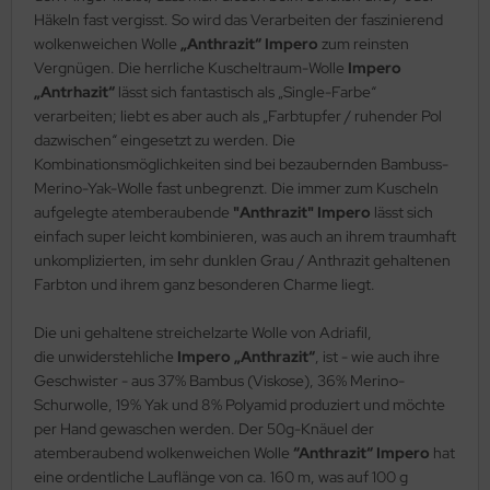
Häkeln fast vergisst. So wird das Verarbeiten der faszinierend
wolkenweichen Wolle
„Anthrazit“ Impero
zum reinsten
Vergnügen. Die herrliche Kuscheltraum-Wolle
Impero
„Antrhazit“
lässt sich fantastisch als „Single-Farbe“
verarbeiten; liebt es aber auch als „Farbtupfer / ruhender Pol
dazwischen“ eingesetzt zu werden. Die
Kombinationsmöglichkeiten sind bei bezaubernden Bambuss-
Merino-Yak-Wolle fast unbegrenzt. Die immer zum Kuscheln
aufgelegte atemberaubende
"Anthrazit" Impero
lässt sich
einfach super leicht kombinieren, was auch an ihrem traumhaft
unkomplizierten, im sehr dunklen Grau / Anthrazit gehaltenen
Farbton und ihrem ganz besonderen Charme liegt.
Die uni gehaltene streichelzarte Wolle von Adriafil,
die unwiderstehliche
Impero „Anthrazit“
, ist - wie auch ihre
Geschwister - aus 37% Bambus (Viskose), 36% Merino-
Schurwolle, 19% Yak und 8% Polyamid produziert und möchte
per Hand gewaschen werden. Der 50g-Knäuel der
atemberaubend wolkenweichen Wolle
“Anthrazit“ Impero
hat
eine ordentliche Lauflänge von ca. 160 m, was auf 100 g