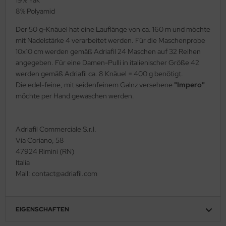
8% Polyamid
Der 50 g-Knäuel hat eine Lauflänge von ca. 160 m und möchte
mit Nadelstärke 4 verarbeitet werden. Für die Maschenprobe
10x10 cm werden gemäß Adriafil 24 Maschen auf 32 Reihen
angegeben. Für eine Damen-Pulli in italienischer Größe 42
werden gemäß Adriafil ca. 8 Knäuel = 400 g benötigt.
Die edel-feine, mit seidenfeinem Galnz versehene
"Impero"
möchte per Hand gewaschen werden.
Adriafil Commerciale S.r.l.
Via Coriano, 58
47924 Rimini (RN)
Italia
Mail: contact@adriafil.com
EIGENSCHAFTEN