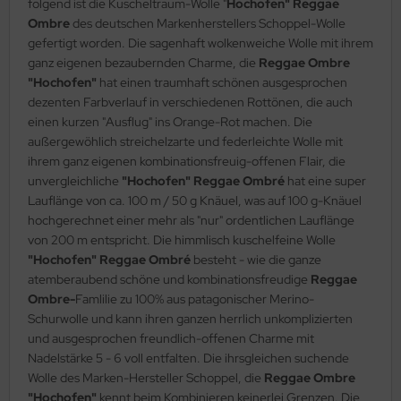
folgend ist die Kuscheltraum-Wolle "
Hochofen"
Reggae
Ombre
des deutschen Markenherstellers Schoppel-Wolle
gefertigt worden. Die sagenhaft wolkenweiche Wolle mit ihrem
ganz eigenen bezaubernden Charme, die
Reggae Ombre
"Hochofen"
hat einen traumhaft schönen ausgesprochen
dezenten Farbverlauf in verschiedenen Rottönen, die auch
einen kurzen "Ausflug" ins Orange-Rot machen. Die
außergewöhlich streichelzarte und federleichte Wolle mit
ihrem ganz eigenen kombinationsfreuig-offenen Flair, die
unvergleichliche
"Hochofen" Reggae Ombré
hat eine super
Lauflänge von ca. 100 m / 50 g Knäuel, was auf 100 g-Knäuel
hochgerechnet einer mehr als "nur" ordentlichen Lauflänge
von 200 m entspricht. Die himmlisch kuschelfeine Wolle
"Hochofen" Reggae Ombré
besteht - wie die ganze
atemberaubend schöne und kombinationsfreudige
Reggae
Ombre-
Famlilie zu 100% aus patagonischer Merino-
Schurwolle und kann ihren ganzen herrlich unkomplizierten
und ausgesprochen freundlich-offenen Charme mit
Nadelstärke 5 - 6 voll entfalten. Die ihrsgleichen suchende
Wolle des Marken-Hersteller Schoppel, die
Reggae Ombre
"Hochofen"
kennt beim Kombinieren keinerlei Grenzen. Die