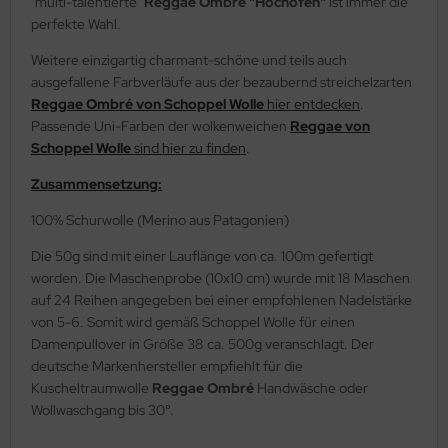
"multi-talentierte"
Reggae Ombre "Hochofen"
ist immer die
perfekte Wahl.
Weitere einzigartig charmant-schöne und teils auch
ausgefallene Farbverläufe aus der bezaubernd streichelzarten
Reggae Ombré von Schoppel Wolle
hier entdecken
.
Passende Uni-Farben der wolkenweichen
Reggae von
Schoppel Wolle
sind hier zu finden
.
Zusammensetzung:
100% Schurwolle (Merino aus Patagonien)
Die 50g sind mit einer Lauflänge von ca. 100m gefertigt
worden. Die Maschenprobe (10x10 cm) wurde mit 18 Maschen
auf 24 Reihen angegeben bei einer empfohlenen Nadelstärke
von 5-6. Somit wird gemäß Schoppel Wolle für einen
Damenpullover in Größe 38 ca. 500g veranschlagt. Der
deutsche Markenhersteller empfiehlt für die
Kuscheltraumwolle
Reggae Ombré
Handwäsche oder
Wollwaschgang bis 30°.