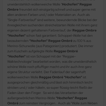
unwiderstehlich wolkenweiche Wolle "
Hochofen" Reggae
Ombre
freundet sich einzigartig schnell und super gerne mit
allen anderen Farben und / oder Materialien an. Auch als
"Single-Farbverlauf" sind weitere, bewundernde Blicke bei der
ihresgleichen suchenden streichelzarten Wolle mit ihrem ganz
eigenen dezent gehaltenen Farbverlauf, der
Reggae Ombre
"Hochofen"
schon fast garantiert. Schoppel-Wolle hat den
bezaubernden
"Hochofen" Reggae Ombré
zu 100 % aus
Merino-Schurwolle (aus Patagonien) produziert. Die immer
zum Kuscheln aufgelegte Wolle
Reggae Ombré
"Hochofen"
ist von Schoppel mit der "Reggae-
Walktechnologie" bearbeitet worden, was die unwidersthelich
schöne Wolle noch pfluffiger macht und ihr auch ihre ganz
eigene Struktur verleiht. Der Fadenlauf der sagenhaft
wolkenweichen Wolle
Reggae Ombré "Hochofen"
ist
ausgesprochen gleichmäßig und lässt sich himmlisch leicht
stricken und / oder häkeln, so super flüssig-leicht fließt der
Faden über den Finger. So wird das Verarbeiten der
außergewönlichen Merino-Wolle
"Hochofen" Reggae
Ombré
zum reinsten Vergnügen.. Auch als "Wolle zum Weben