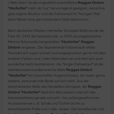
/ Web-Garn" ist die unglaublich kuschelfeine
Reggae Ombre
"Hochofen"
mehr als "nur" hervorragend geeignet, zumal ihre
ganz eigene Struktur und der Farbverlauf im "feurigen" Rot
beim Weben eine ganz besondere Note bekommen.
Beim deutschen Marken-Hersteller Schoppel Wolle wurde die
Farb-Nr. 2435 der bezaubernde, zu 100% aus pagatonischer
Merino-Schurwolle hergestellten
"Hochofen" Reggae
Ombré
vergeben. Die faszinierende Farbverlaufs-Wolle
freundet sich super schnell und ausgesprochen gerne mit allen
anderen Farben und / oder Materialien an und lässt sich auch
wunderbar leicht kombinieren. Als "Single-Farbverlauf" ist die
atemberaubend wolkenweiche Wolle
Reggae Ombré
"Hochofen"
ein traumhafter Augenschmaus, der super gerne
weitere, bewundernde Blicke auf sich zieht. Aus der
streichelzarten Wolle des Herstellers Schoppel, der
Reggae
Ombré "Hochofen"
lässt sich alles zaubern was sich das
Handarbeitsherz gerade wünscht. Von außergewöhnichen
Accessoires wie z. B. Schals und Tücher bis hin zu
streichelzarten Pullis und / oder Jacken. Die hinreißende und