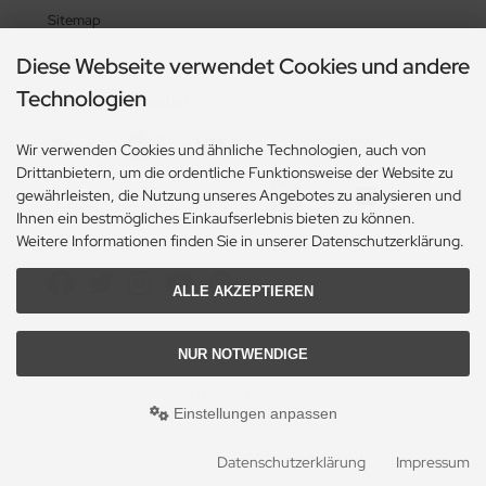
Sitemap
Diese Webseite verwendet Cookies und andere
Technologien
Zahlungsmethoden
Wir verwenden Cookies und ähnliche Technologien, auch von
Drittanbietern, um die ordentliche Funktionsweise der Website zu
gewährleisten, die Nutzung unseres Angebotes zu analysieren und
Ihnen ein bestmögliches Einkaufserlebnis bieten zu können.
Weitere Informationen finden Sie in unserer Datenschutzerklärung.
Social Media
ALLE AKZEPTIEREN
NUR NOTWENDIGE
© 2026 Heikes-Handgewebtes
heikes-handgewebtes.de/shop/ - All rights reserved.
Einstellungen anpassen
DESIGN + REALISATION
by eW-Service.de
Datenschutzerklärung
Impressum
mod
ified eCommerce Shopsoftware © 2009-2026