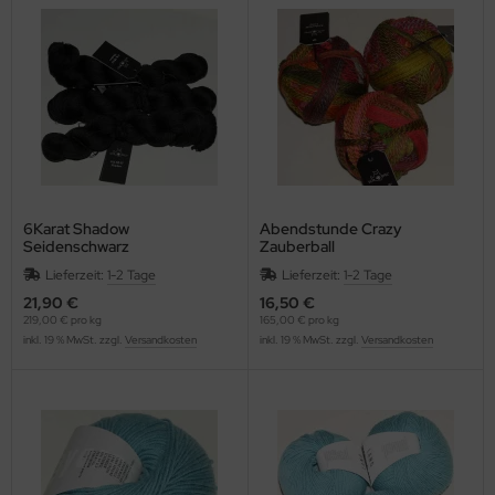
6Karat Shadow
Abendstunde Crazy
Seidenschwarz
Zauberball
Lieferzeit:
1-2 Tage
Lieferzeit:
1-2 Tage
21,90 €
16,50 €
219,00 € pro kg
165,00 € pro kg
inkl. 19 % MwSt. zzgl.
Versandkosten
inkl. 19 % MwSt. zzgl.
Versandkosten