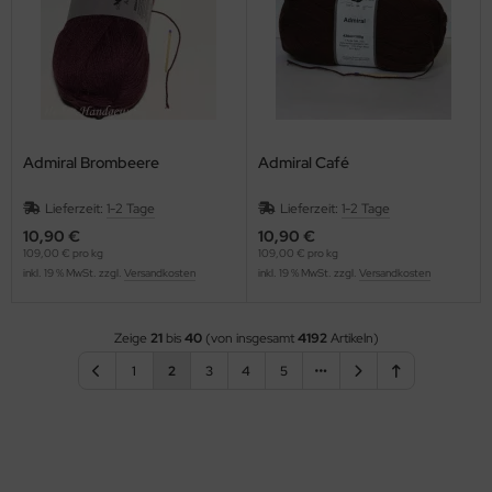
Admiral Brombeere
Admiral Café
Lieferzeit:
1-2 Tage
Lieferzeit:
1-2 Tage
10,90 €
10,90 €
109,00 € pro kg
109,00 € pro kg
inkl. 19 % MwSt. zzgl.
Versandkosten
inkl. 19 % MwSt. zzgl.
Versandkosten
Zeige
21
bis
40
(von insgesamt
4192
Artikeln)
1
2
3
4
5