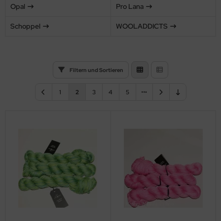
Opal
Pro Lana
Schoppel
WOOLADDICTS
Filtern und Sortieren
1
2
3
4
5