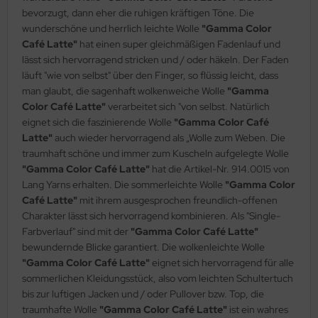
bevorzugt, dann eher die ruhigen kräftigen Töne. Die
wunderschöne und herrlich leichte Wolle
"Gamma Color
Café Latte"
hat einen super gleichmäßigen Fadenlauf und
lässt sich hervorragend stricken und / oder häkeln. Der Faden
läuft "wie von selbst" über den Finger, so flüssig leicht, dass
man glaubt, die sagenhaft wolkenweiche Wolle
"Gamma
Color Café Latte"
verarbeitet sich "von selbst. Natürlich
eignet sich die faszinierende Wolle
"Gamma Color Café
Latte"
auch wieder hervorragend als „Wolle zum Weben. Die
traumhaft schöne und immer zum Kuscheln aufgelegte Wolle
"Gamma Color Café Latte"
hat die Artikel-Nr. 914.0015 von
Lang Yarns erhalten. Die sommerleichte Wolle
"Gamma Color
Café Latte"
mit ihrem ausgesprochen freundlich-offenen
Charakter lässt sich hervorragend kombinieren. Als "Single-
Farbverlauf" sind mit der
"Gamma Color Café Latte"
bewundernde Blicke garantiert. Die wolkenleichte Wolle
"Gamma Color Café Latte"
eignet sich hervorragend für alle
sommerlichen Kleidungsstück, also vom leichten Schultertuch
bis zur luftigen Jacken und / oder Pullover bzw. Top, die
traumhafte Wolle
"Gamma Color Café Latte"
ist ein wahres