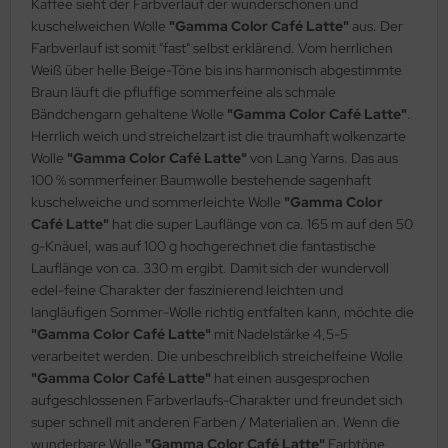
Kaffee sieht der Farbverlauf der wunderschönen und
kuschelweichen Wolle
"Gamma Color Café Latte"
aus. Der
Farbverlauf ist somit "fast" selbst erklärend. Vom herrlichen
Weiß über helle Beige-Töne bis ins harmonisch abgestimmte
Braun läuft die pfluffige sommerfeine als schmale
Bändchengarn gehaltene Wolle
"Gamma Color Café Latte"
.
Herrlich weich und streichelzart ist die traumhaft wolkenzarte
Wolle
"Gamma Color Café Latte"
von Lang Yarns. Das aus
100 % sommerfeiner Baumwolle bestehende sagenhaft
kuschelweiche und sommerleichte Wolle
"Gamma Color
Café Latte"
hat die super Lauflänge von ca. 165 m auf den 50
g-Knäuel, was auf 100 g hochgerechnet die fantastische
Lauflänge von ca. 330 m ergibt. Damit sich der wundervoll
edel-feine Charakter der faszinierend leichten und
langläufigen Sommer-Wolle richtig entfalten kann, möchte die
"Gamma Color Café Latte"
mit Nadelstärke 4,5-5
verarbeitet werden. Die unbeschreiblich streichelfeine Wolle
"Gamma Color Café Latte"
hat einen ausgesprochen
aufgeschlossenen Farbverlaufs-Charakter und freundet sich
super schnell mit anderen Farben / Materialien an. Wenn die
wunderbare Wolle
"Gamma Color Café Latte"
Farbtöne