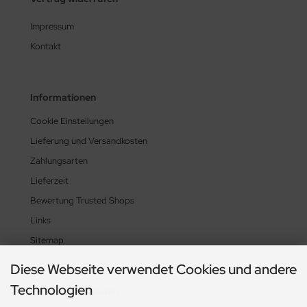
Impressum
Kontakt
Informationen
Cookie Einstellungen
Lieferung und Versandkosten
Zahlungsarten
Lieferzeit
Bewertung Trusted Shops
Links
Sitemap
Diese Webseite verwendet Cookies und andere
Technologien
Zahlungsmethoden