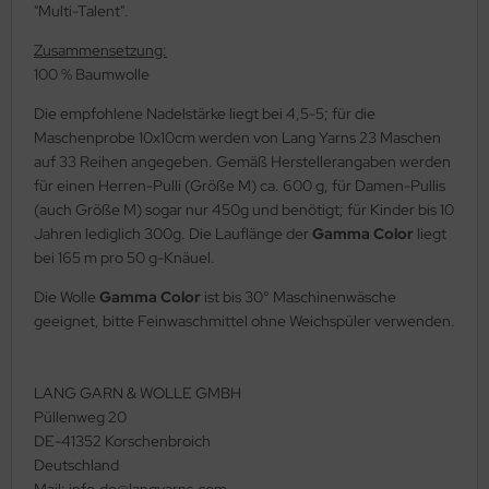
"Multi-Talent".
Zusammensetzung:
100 % Baumwolle
Die empfohlene Nadelstärke liegt bei 4,5-5; für die
Maschenprobe 10x10cm werden von Lang Yarns 23 Maschen
auf 33 Reihen angegeben. Gemäß Herstellerangaben werden
für einen Herren-Pulli (Größe M) ca. 600 g, für Damen-Pullis
(auch Größe M) sogar nur 450g und benötigt; für Kinder bis 10
Jahren lediglich 300g. Die Lauflänge der
Gamma Color
liegt
bei 165 m pro 50 g-Knäuel.
Die Wolle
Gamma Color
ist bis 30° Maschinenwäsche
geeignet, bitte Feinwaschmittel ohne Weichspüler verwenden.
LANG GARN & WOLLE GMBH
Püllenweg 20
DE-41352 Korschenbroich
Deutschland
Mail: info.de@langyarns.com