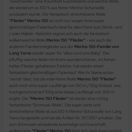
"Geschwister" eine traumhaft kuschelzarte und weiche Wolle,
die wiederum zu 100 % aus feiner Merino-Schurwolle
produziert wurde. Die fantastisch streichelzarte Wolle
"Flieder" Merino 150
ist nicht nur wegen ihres super
gleichmäßigen Fadenlaufs ideal für alles Feine zum Strick- und
/ oder Häkeln. Natürlich eignet sich auch die fantastisch
wolkenweiche Wolle
Merino 150 "Flieder"
- wie auch die
anderen Familienmitglieder aus der
Merino 150-Familie von
Lang Yarns
wieder super für "alles rund ums Baby". Die
pfluffig-weiche Wolle mit ihrem wunderschönen, im feinen
hellen Flieder gehaltenen Farbton, hat wieder einen
fantastisch gleichmäßigen Fadenlauf. Wie ihr Name schon
"verrät" lässt, hat die edel-feine Wolle
Merino 150 "Flieder"
auch noch eine super Lauflänge von 150 m / 50g-Knäuel, was
hochgerechnet auf 100g eine klasse Lauflänge von 300 m
ergibt. Die
"Merino 150 Flieder"
ist wieder eine richtig
fantastische "Schmuse-Wolle". Die super zarte und
streichelfeine Wolle ist aus 100 % Merino-Schurwolle von Lang
Yarns hergestellt und hat die Artikel-Nr. 197.0107 erhalten. Die
zum Schmusen einladende kuschelige und traumhaft
wolkenzarte
"Flieder" Merino 150
lässt sich dank ihres herrlich