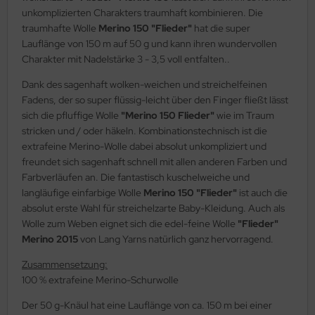
unkomplizierten Charakters traumhaft kombinieren. Die
traumhafte Wolle
Merino 150 "Flieder"
hat die super
Lauflänge von 150 m auf 50 g und kann ihren wundervollen
Charakter mit Nadelstärke 3 - 3,5 voll entfalten..
Dank des sagenhaft wolken-weichen und streichelfeinen
Fadens, der so super flüssig-leicht über den Finger fließt lässt
sich die pfluffige Wolle
"Merino 150 Flieder"
wie im Traum
stricken und / oder häkeln. Kombinationstechnisch ist die
extrafeine Merino-Wolle dabei absolut unkompliziert und
freundet sich sagenhaft schnell mit allen anderen Farben und
Farbverläufen an. Die fantastisch kuschelweiche und
langläufige einfarbige Wolle
Merino 150 "Flieder"
ist auch die
absolut erste Wahl für streichelzarte Baby-Kleidung. Auch als
Wolle zum Weben eignet sich die edel-feine Wolle
"Flieder"
Merino 2015
von Lang Yarns natürlich ganz hervorragend.
Zusammensetzung:
100 % extrafeine Merino-Schurwolle
Der 50 g-Knäul hat eine Lauflänge von ca. 150 m bei einer