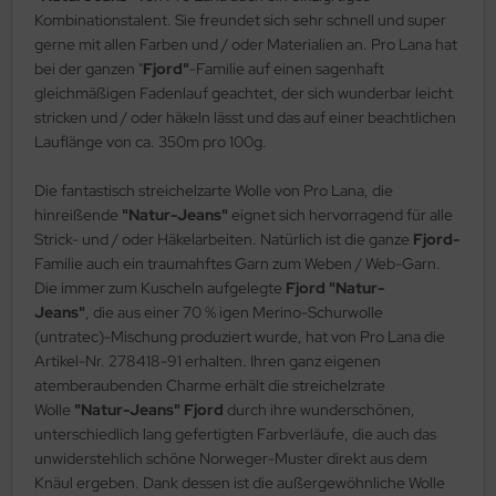
Kombinationstalent. Sie freundet sich sehr schnell und super
gerne mit allen Farben und / oder Materialien an. Pro Lana hat
bei der ganzen "
Fjord"
-Familie auf einen sagenhaft
gleichmäßigen Fadenlauf geachtet, der sich wunderbar leicht
stricken und / oder häkeln lässt und das auf einer beachtlichen
Lauflänge von ca. 350m pro 100g.
Die fantastisch streichelzarte Wolle von Pro Lana, die
hinreißende
"Natur-Jeans"
eignet sich hervorragend für alle
Strick- und / oder Häkelarbeiten. Natürlich ist die ganze
Fjord-
Familie auch ein traumahftes Garn zum Weben / Web-Garn.
Die immer zum Kuscheln aufgelegte
Fjord "Natur-
Jeans"
, die aus einer 70 % igen Merino-Schurwolle
(untratec)-Mischung produziert wurde, hat von Pro Lana die
Artikel-Nr. 278418-91 erhalten. Ihren ganz eigenen
atemberaubenden Charme erhält die streichelzrate
Wolle
"Natur-Jeans" Fjord
durch ihre wunderschönen,
unterschiedlich lang gefertigten Farbverläufe, die auch das
unwiderstehlich schöne Norweger-Muster direkt aus dem
Knäul ergeben. Dank dessen ist die außergewöhnliche Wolle