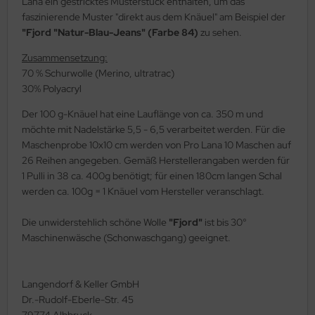
Lana ein gestricktes Musterstück enthalten, um das
faszinierende Muster "direkt aus dem Knäuel" am Beispiel der
"Fjord "Natur-Blau-Jeans" (Farbe 84)
zu sehen.
Zusammensetzung:
70 % Schurwolle (Merino, ultratrac)
30% Polyacryl
Der 100 g-Knäuel hat eine Lauflänge von ca. 350 m und
möchte mit Nadelstärke 5,5 - 6,5 verarbeitet werden. Für die
Maschenprobe 10x10 cm werden von Pro Lana 10 Maschen auf
26 Reihen angegeben. Gemäß Herstellerangaben werden für
1 Pulli in 38 ca. 400g benötigt; für einen 180cm langen Schal
werden ca. 100g = 1 Knäuel vom Hersteller veranschlagt.
Die unwiderstehlich schöne Wolle
"Fjord"
ist bis 30°
Maschinenwäsche (Schonwaschgang) geeignet.
Langendorf & Keller GmbH
Dr.-Rudolf-Eberle-Str. 45
79774 Albbruck