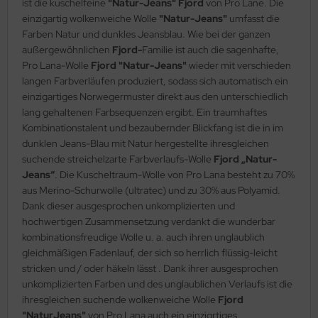
ist die kuschelfeine
"Natur-Jeans" Fjord
von Pro Lane. Die
einzigartig wolkenweiche Wolle
"Natur-Jeans"
umfasst die
Farben Natur und dunkles Jeansblau. Wie bei der ganzen
außergewöhnlichen
Fjord-
Familie ist auch die sagenhafte,
Pro Lana-Wolle
Fjord "Natur-Jeans"
wieder mit verschieden
langen Farbverläufen produziert, sodass sich automatisch ein
einzigartiges Norwegermuster direkt aus den unterschiedlich
lang gehaltenen Farbsequenzen ergibt. Ein traumhaftes
Kombinationstalent und bezaubernder Blickfang ist die in im
dunklen Jeans-Blau mit Natur hergestellte ihresgleichen
suchende streichelzarte Farbverlaufs-Wolle
Fjord „Natur-
Jeans“
. Die Kuscheltraum-Wolle von Pro Lana besteht zu 70%
aus Merino-Schurwolle (ultratec) und zu 30% aus Polyamid.
Dank dieser ausgesprochen unkomplizierten und
hochwertigen Zusammensetzung verdankt die wunderbar
kombinationsfreudige Wolle u. a. auch ihren unglaublich
gleichmäßigen Fadenlauf, der sich so herrlich flüssig-leicht
stricken und / oder häkeln lässt . Dank ihrer ausgesprochen
unkomplizierten Farben und des unglaublichen Verlaufs ist die
ihresgleichen suchende wolkenweiche Wolle
Fjord
"NaturJeans"
von Pro Lana auch ein einzigrtiges