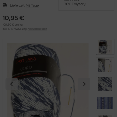
OOLADDICTS
30% Polyacryl
(276)
Lieferzeit:
1-2 Tage
10,95 €
109,50 € pro kg
inkl. 19 % MwSt. zzgl.
Versandkosten