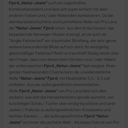
Fjord „Natur-Jeans“
auch ein sagenhaftes
Kombinationstalent und lässt sich super einfach mit allen
anderen Farben und / oder Materialien kombinieren. Da die
atemberaubend schöne und kuschelfeine Wolle von Pro Lana,
die
"Natur-Jeans" Fjord
schon "aus dem Knäul heraus" das
bezaubernde Norweger-Muster erzeugt, ist sie auch als
"Single-Farbverlauf" ein traumhater Blickfang, der sehr gerne
weitere bewundernde Blicke auf sich zieht. Ihr einzigartig
gleichmäßiger Fadenlauf fließt so traumhaft flüssig-leicht über
den Finger, dass man diesen beim Stricken und / oder Häkeln
der wolkenweichen
Fjord „Natur-Jeans“
fast vergisst. Ihren
ganzen faszinierenden Charme kann die unwiderstehliche
Wolle
“Natur-Jeans“ Fjord
mit Nadelstärke 5,5 - 6,5 voll
entfalten. Aus der außergewöhnlich streichelzarten
Wolle
Fjord „Natur-Jeans“
von Pro Lana lässt sich alles
zaubern, was sich das Handarbeitsherz gerade wünscht, von
kuscheligen Schals / Tücher über einzigrtig schöne und zarte
Jacken / Pullis bis zu außergewöhnlichen Accessoires und
leichten Decken ….; die außergewöhnliche
Fjord "Natur-
Jeans"
ist immer die perfekte Wahl.. Als letzes Foto ist von Pro