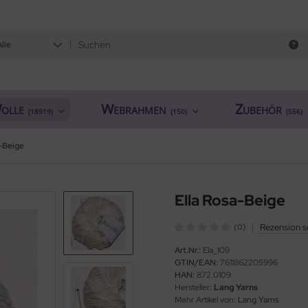
Alle
olle
Webrahmen
Zubehör
(18919)
(150)
(556)
a-Beige
Ella Rosa-Beige
|
Rezension s
(0)
Art.Nr.:
Ela_109
GTIN/EAN:
7611862205996
HAN:
872.0109
Hersteller:
Lang Yarns
Mehr Artikel von:
Lang Yarns