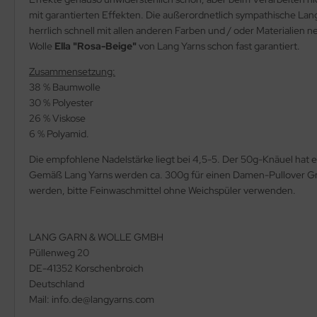
mit garantierten Effekten. Die außerordnetlich sympathische Lan
herrlich schnell mit allen anderen Farben und / oder Materialien
Wolle
Ella "Rosa-Beige"
von Lang Yarns schon fast garantiert.
Zusammensetzung:
38 % Baumwolle
30 % Polyester
26 % Viskose
6 % Polyamid.
Die empfohlene Nadelstärke liegt bei 4,5-5. Der 50g-Knäuel hat
Gemäß Lang Yarns werden ca. 300g für einen Damen-Pullover Gr
werden, bitte Feinwaschmittel ohne Weichspüler verwenden.
LANG GARN & WOLLE GMBH
Püllenweg 20
DE-41352 Korschenbroich
Deutschland
Mail: info.de@langyarns.com