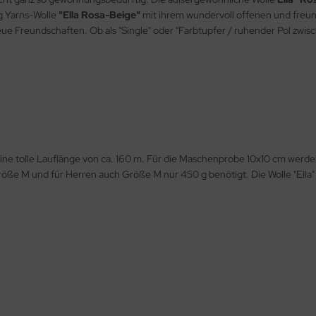
g Yarns-Wolle
"Ella Rosa-Beige"
mit ihrem wundervoll offenen und freund
 neue Freundschaften. Ob als "Single" oder "Farbtupfer / ruhender Pol zw
 eine tolle Lauflänge von ca. 160 m. Für die Maschenprobe 10x10 cm wer
öße M und für Herren auch Größe M nur 450 g benötigt. Die Wolle "El