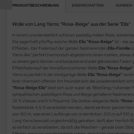
PRODUKTBESCHREIBUNG
EIGENSCHAFTEN
KUNDEN-
Wolle von Lang Yarns: "Rosa-Beige" aus der Serie "Ella"
In einem unwiderstehlich schönen pastellig-hellen Rosé, kombiniert
Die sagenhaft pfluffig-weiche Wolle
Ella "Rosa-Beige"
ist - wie 
Effekten. Der Fadenlauf der ganzen faszinierenden
Ella-Familie
is
Yarns-like“ perfekt harmonisch abgestimmt einen matten, etwas dic
zu einem ganz dünnen und bezauberend edel glänzenden Faden glei
Effektfadenlauf der hinreißend schönen Wolle
Ella "Rosa-Beige"
Yarns so perfekt in der einzigartige Wolle
Ella "Rosa-Beige"
verein
ihrer charmant-offenen Art freundet sich die unwiderstehlich sc
"Rosa-Beige Ella"
lässt sich auch super als "Blickfang / ruhende
sympathischen pastelligem Rosa und Beige gehaltene faszinieren
26 % Viskose und 6 % Polyamid. Die zeitlos-elegante Wolle
"Rosa-
Nadelstärke 4,5-5 verarbeitet werden, damit sie ihren ganzen hi
von 160 m, was einer Lauflänge von ordentlichen 320 m auf 100 g
Lang Yarns bewusst ungleichmäßig gehalten; läuft aber herrlich fl
so einfach zu verarbeiten, da sich die Maschen - gerade beim Str
Effekte genauso unwiderstehlich schön; aber beim Verarbeiten n