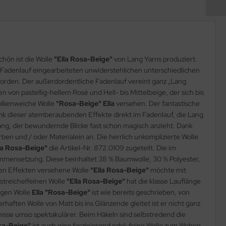
chön ist die Wolle
"Ella Rosa-Beige"
von Lang Yarns produziert.
im Fadenlauf eingearbeiteten unwiderstehlichen unterschiedlichen
 worden. Der außerdordentliche Fadenlauf vereint ganz „Lang
 von pastellig-hellem Rosé und Hell- bis Mittelbeige, der sich bis
wolkenweiche Wolle
"Rosa-Beige" Ella
versehen. Der fantastische
Dank dieser atemberaubenden Effekte direkt im Fadenlauf, die Lang
fang, der bewundernde Blicke fast schon magisch anzieht. Dank
ben und / oder Materialein an. Die herrlich unkomplizierte Wolle
la Rosa-Beige"
die Artikel-Nr. 872.0109 zugeteilt. Die im
mmensetzung. Diese beinhaltet 38 % Baumwolle, 30 % Polyester,
chen Effekten versehene Wolle
"Ella Rosa-Beige"
möchte mit
streichelfeinen Wolle
"Ella Rosa-Beige"
hat die klasse Lauflänge
igen Wolle
Ella "Rosa-Beige"
ist wie bereits geschrieben, von
haften Wolle von Matt bis ins Glänzende gleitet ist er nicht ganz
nisse umso spektakulärer. Beim Häkeln sind selbstredend die
sa-Beige"
ist auch eine faszinierend edel-feine Wolle zum Weben