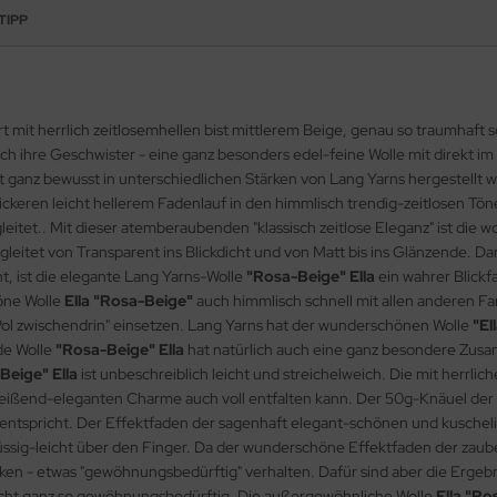
TIPP
 mit herrlich zeitlosemhellen bist mittlerem Beige, genau so traumhaft s
auch ihre Geschwister - eine ganz besonders edel-feine Wolle mit direkt 
t ganz bewusst in unterschiedlichen Stärken von Lang Yarns hergestellt
keren leicht hellerem Fadenlauf in den himmlisch trendig-zeitlosen Tönen
tet.. Mit dieser atemberaubenden "klassisch zeitlose Eleganz" ist die 
gleitet von Transparent ins Blickdicht und von Matt bis ins Glänzende. 
t, ist die elegante Lang Yarns-Wolle
"Rosa-Beige" Ella
ein wahrer Blick
höne Wolle
Ella "Rosa-Beige"
auch himmlisch schnell mit allen anderen Far
r Pol zwischendrin" einsetzen. Lang Yarns hat der wunderschönen Wolle
"El
de Wolle
"Rosa-Beige" Ella
hat natürlich auch eine ganz besondere Zusa
Beige" Ella
ist unbeschreiblich leicht und streichelweich. Die mit herrli
nreißend-eleganten Charme auch voll entfalten kann. Der 50g-Knäuel der 
 entspricht. Der Effektfaden der sagenhaft elegant-schönen und kuschel
üssig-leicht über den Finger. Da der wunderschöne Effektfaden der zauber
icken - etwas "gewöhnungsbedürftig" verhalten. Dafür sind aber die Ergeb
icht ganz so gewöhnungsbedürftig. Die außergewöhnliche Wolle
Ella "Ro