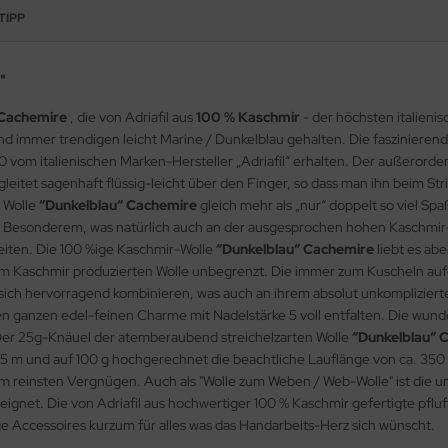
TIPP
"
 Cachemire
, die von Adriafil aus
100 % Kaschmir
- der höchsten italienis
und immer trendigen leicht Marine / Dunkelblau gehalten. Die faszinieren
40 vom italienischen Marken-Hersteller „Adriafil“ erhalten. Der außeror
gleitet sagenhaft flüssig-leicht über den Finger, so dass man ihn beim Str
 Wolle
“Dunkelblau“ Cachemire
gleich mehr als „nur“ doppelt so viel S
 Besonderem, was natürlich auch an der ausgesprochen hohen Kaschmir-Qu
rbeiten. Die 100 %ige Kaschmir-Wolle
“Dunkelblau“ Cachemire
liebt es ab
em Kaschmir produzierten Wolle unbegrenzt. Die immer zum Kuscheln au
ich hervorragend kombinieren, was auch an ihrem absolut unkomplizierte
n ganzen edel-feinen Charme mit Nadelstärke 5 voll entfalten. Die wund
r 25g-Knäuel der atemberaubend streichelzarten Wolle
“Dunkelblau“ 
75 m und auf 100 g hochgerechnet die beachtliche Lauflänge von ca. 350 
 reinsten Vergnügen. Auch als "Wolle zum Weben / Web-Wolle" ist die unv
eeignet. Die von Adriafil aus hochwertiger 100 % Kaschmir gefertigte pflu
ige Accessoires kurzum für alles was das Handarbeits-Herz sich wünscht.