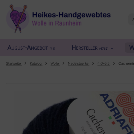
ALLES ANZEIGEN AUS HERSTELLER
ALLES ANZEIGEN AUS WOLLE
ALLES ANZEIGEN AUS WEBRAHMEN
ALLES ANZEIGEN AUS ZUBEHÖR
ALLES ANZEIGEN AUS SONDERPOSTEN
(18919)
(556)
(4762)
(150)
(7)
August-Angebot
Hersteller
W
iafil
tikelname
ttgarn
asperlen geschliffen
trakan
(41)
(4762)
(779)
(50)
(2)
(4553)
(39)
rner
ilaufgarn/-Wolle
nd-Webrahmen
öpfe
ulia - Lang Yarns
(222)
(3)
(2)
(4)
(4)
Startseite
Katalog
Wolle
Nadelstaerke
4,0-6,5
Cachemir
tia
rbton
hiffchen/Webnadeln/Zubehör
rick- und Häkelnadeln
yle
(331)
(1)
(5196)
(416)
(18)
ng Yarns
mplettsets
arterset
ickliesel
(6)
(1)
(1776)
(1)
al
uflaenge
schwebrahmen
itschriften
(3)
(4122)
(97)
(13)
o Lana
delstaerke
bblatt / Gatterkamm
(14)
(5010)
(41)
hoppel
llstränge zum Färben
brahmen Allgäuer (Schulwebrahmen)
(1361)
(33)
(8)