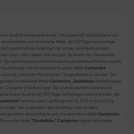
chen Qualität hergestellt wurde. Die sagenhaft streichelzarte Uni-
d streichelzarte und charmante Wolle, die 100 %ige hochwertige
dentlich gleichmäßige Fadenlauf der immer zum Reinkuscheln
icken und / oder Häkeln fast vergisst. So macht das Verarbeiten
paß. Der atemberaubend charismatische dunkelblaue Farbton macht
alität liegt. Die fantastische Kuschel-Wolle
Cachemire
er auch als „ruhender Pol zwischen“ eingearbeitet zu werden. Die
fgelegte hinreißende Wolle
Cachemire „Dunkelblau
schließt super
n Charakter (Farbton) liegt. Die unwiderstehlich schöne und
erbar hohe Qualität der 100 %igen einfarbigen Kaschmirwolle, die
Cachemire
hat eine super Lauflänge von ca. 87,5 m auf 25 (!) g,
m ergibt. Der unglaublich gleichmäßige und vor allem
ergleichlich streichelzarte und charakterfeine Wolle
Cachemire
ffig-weiche Wolle
“Dunkelblau“ Cachemire
eignet sich wieder