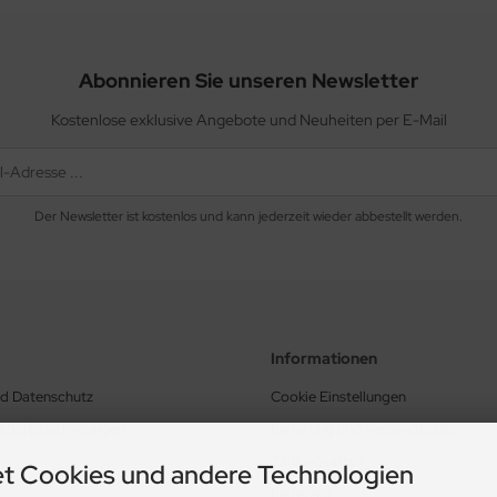
Abonnieren Sie unseren Newsletter
Kostenlose exklusive Angebote und Neuheiten per E-Mail
Der Newsletter ist kostenlos und kann jederzeit wieder abbestellt werden.
Informationen
nd Datenschutz
Cookie Einstellungen
schäftsbedingungen
Lieferung und Versandkosten
Zahlungsarten
t Cookies und andere Technologien
Lieferzeit