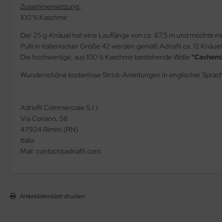
Zusammensetzung:
100 % Kaschmir
Der 25 g-Knäuel hat eine Lauflänge von ca. 87,5 m und möchte m
Pulli in italienischer Größe 42 werden gemäß Adriafil ca. 12 Knäue
Die hochwertige, aus 100 % Kaschmir bestehende Wolle
"Cachemi
Wunderschöne kostenlose Strick-Anleitungen in englischer Sprac
Adriafil Commerciale S.r.l.
Via Coriano, 58
47924 Rimini (RN)
Italia
Mail: contact@adriafil.com
Artikeldatenblatt drucken