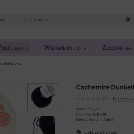
Alle
olle
Webrahmen
Zubehör
(18919)
(150)
(556)
e Dunkelblau
Cachemire Dunkel
|
Rezension s
(0)
Art.Nr.:
SX_40
Hersteller:
Adriafil
Mehr Artikel von:
Adriafil
Lieferzeit:
1-2 Tage