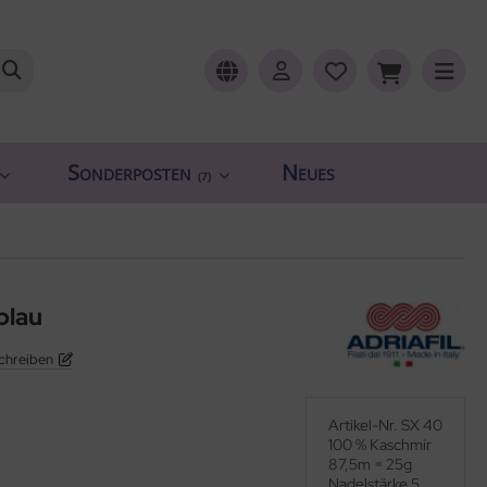
Sonderposten
Neues
(7)
blau
chreiben
Artikel-Nr. SX 40
100 % Kaschmir
87,5m = 25g
Nadelstärke 5