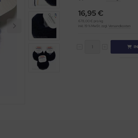
16,95 €
678,00 € pro kg
inkl. 19 % MwSt. zzgl.
Versandkosten
I