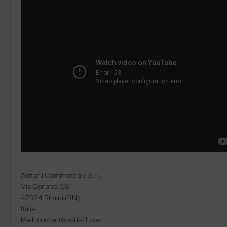
Adriafil Commerciale S.r.l.
Via Coriano, 58
47924 Rimini (RN)
Italia
Mail: contact@adriafil.com