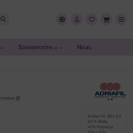
Sonderposten
Neues
(7)
chreiben
Artikel-Nr. BIU-63
60 % Wolle
40% Polyacryl
15m = 50g