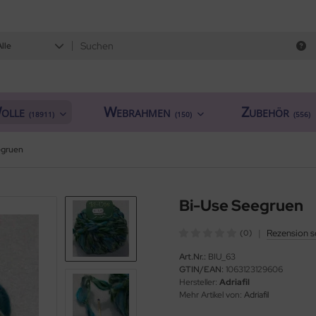
Alle
olle
Webrahmen
Zubehör
(18911)
(150)
(556)
egruen
Bi-Use Seegruen
|
Rezension s
(0)
Art.Nr.:
BIU_63
GTIN/EAN:
1063123129606
Hersteller:
Adriafil
Mehr Artikel von:
Adriafil