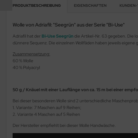
PRODUKTBESCHREIBUNG
EIGENSCHAFTEN
KUNDEN-
Wolle von Adriafil: "Seegrün" aus der Serie "Bi-Use"
Adriafil hat der
Bi-Use Seegrün
die Artikel-Nr. 63 gegeben. Die l
dünnere Sequenz. Die einzelnen Wollfäden haben jeweils eigene g
Zusammensetzung:
60 % Wolle
40 % Polyacryl
50 g / Knäuel mit einer Lauflänge von ca. 15 m bei einer empf
Bei dieser besonderen Wolle sind 2 unterschiedliche Maschenpr
1. Variante: 7 Maschen auf 9 Reihen;
2. Variante 4 Maschen auf 5 Reihen
Der Hersteller empfiehlt bei dieser Wolle Handwäsche.