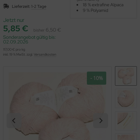
OOLADDICTS
18 % extrafine Alpaca
(276)
Lieferzeit:
1-2 Tage
9 % Polyamid
Jetzt nur
5,85 €
6,50 €
bisher
Sonderangebot gültig bis:
02.09.2026
117,00 € pro kg
inkl. 19 % MwSt. zzgl.
Versandkosten
- 10%