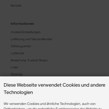
Kontakt
Informationen
Cookie Einstellungen
Lieferung und Versandkosten
Zahlungsarten
Lieferzeit
Bewertung Trusted Shops
Links
Sitemap
Diese Webseite verwendet Cookies und andere
Technologien
Zahlungsmethoden
Wir verwenden Cookies und ähnliche Technologien, auch von
Drittanbietern, um die ordentliche Funktionsweise der Website zu