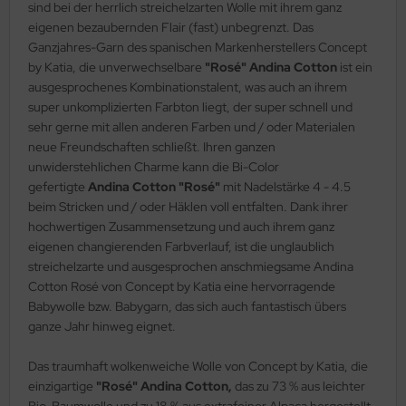
sind bei der herrlich streichelzarten Wolle mit ihrem ganz
eigenen bezaubernden Flair (fast) unbegrenzt. Das
Ganzjahres-Garn des spanischen Markenherstellers Concept
by Katia, die unverwechselbare
"Rosé"
Andina Cotton
ist ein
ausgesprochenes Kombinationstalent, was auch an ihrem
super unkomplizierten Farbton liegt, der super schnell und
sehr gerne mit allen anderen Farben und / oder Materialen
neue Freundschaften schließt. Ihren ganzen
unwiderstehlichen Charme kann die Bi-Color
gefertigte
Andina Cotton "Rosé"
mit Nadelstärke 4 - 4.5
beim Stricken und / oder Häklen voll entfalten. Dank ihrer
hochwertigen Zusammensetzung und auch ihrem ganz
eigenen changierenden Farbverlauf, ist die unglaublich
streichelzarte und ausgesprochen anschmiegsame Andina
Cotton Rosé von Concept by Katia eine hervorragende
Babywolle bzw. Babygarn, das sich auch fantastisch übers
ganze Jahr hinweg eignet.
Das traumhaft wolkenweiche Wolle von Concept by Katia, die
einzigartige
"Rosé"
Andina Cotton,
das zu 73 % aus leichter