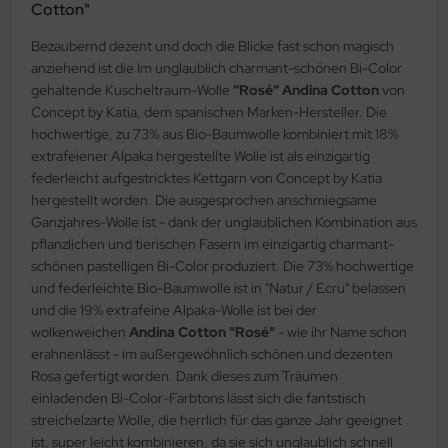
Cotton"
Bezaubernd dezent und doch die Blicke fast schon magisch
anziehend ist die Im unglaublich charmant-schönen Bi-Color
gehaltende Kuscheltraum-Wolle
“Rosé“ Andina Cotton
von
Concept by Katia, dem spanischen Marken-Hersteller. Die
hochwertige, zu 73% aus Bio-Baumwolle kombiniert mit 18%
extrafeiener Alpaka hergestellte Wolle ist als einzigartig
federleicht aufgestricktes Kettgarn von Concept by Katia
hergestellt worden. Die ausgesprochen anschmiegsame
Ganzjahres-Wolle ist - dank der unglaublichen Kombination aus
pflanzlichen und tierischen Fasern im einzigartig charmant-
schönen pastelligen Bi-Color produziert. Die 73% hochwertige
und federleichte Bio-Baumwolle ist in "Natur / Ecru" belassen
und die 19% extrafeine Alpaka-Wolle ist bei der
wolkenweichen
Andina Cotton "Rosé"
- wie ihr Name schon
erahnenlässt - im außergewöhnlich schönen und dezenten
Rosa gefertigt worden. Dank dieses zum Träumen
einladenden Bi-Color-Farbtons lässt sich die fantstisch
streichelzarte Wolle, die herrlich für das ganze Jahr geeignet
ist, super leicht kombinieren, da sie sich unglaublich schnell