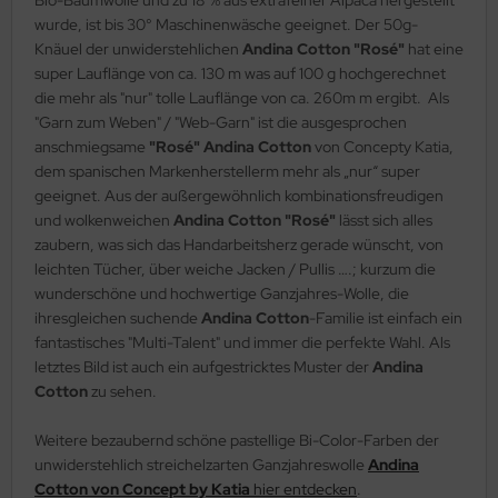
Bio-Baumwolle und zu 18 % aus extrafeiner Alpaca hergestellt
wurde, ist bis 30° Maschinenwäsche geeignet. Der 50g-
Knäuel der unwiderstehlichen
Andina Cotton "Rosé"
hat eine
super Lauflänge von ca. 130 m was auf 100 g hochgerechnet
die mehr als "nur" tolle Lauflänge von ca. 260m m ergibt. Als
"Garn zum Weben" / "Web-Garn" ist die ausgesprochen
anschmiegsame
"Rosé"
Andina Cotton
von Concepty Katia,
dem spanischen Markenherstellerm mehr als „nur“ super
geeignet. Aus der außergewöhnlich kombinationsfreudigen
und wolkenweichen
Andina Cotton "Rosé"
lässt sich alles
zaubern, was sich das Handarbeitsherz gerade wünscht, von
leichten Tücher, über weiche Jacken / Pullis ….; kurzum die
wunderschöne und hochwertige Ganzjahres-Wolle, die
ihresgleichen suchende
Andina Cotton
-Familie ist einfach ein
fantastisches "Multi-Talent" und immer die perfekte Wahl. Als
letztes Bild ist auch ein aufgestricktes Muster der
Andina
Cotton
zu sehen.
Weitere bezaubernd schöne pastellige Bi-Color-Farben der
unwiderstehlich streichelzarten Ganzjahreswolle
Andina
Cotton von Concept by Katia
hier entdecken
.