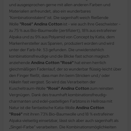
und ausgesprochen gerne mit allen anderen Farben und
Materialien anfreundet, also ein wunderbares
"Kombinationstalent" ist. Die sagenhaft weich fließende
Wolle
"Rosé" Andina Cotton
ist - wie auch Ihre Geschwister -
zu 75 % aus Bio-Baumwolle (zertifiziert), 18% aus extrafeiner
Alpaka und zu 9% aus Polyamid von Concept by Katia, dem
Markenhersteller aus Spanien, produziert worden und wird
unter der Farb-Nr. 53 gefunden. Die unwiderstehlich
kombinationsfreudige und die Blicke fast schon magisch
anziehende
Andina Cotton
"Rosé"
hat einen herrlich
gleichmäßigen Fadenlauf, der so wunderbar flüssig-leicht über
den Finger fließt, dass man ihn beim Stricken und / oder
Häkeln fast vergisst. So wird das Verarbeiten der
Kuscheltraum-Wolle
"Rosé" Andina Cotton
zum reinsten
Vergnügen. Dank des traumhaft kombinationsfreudig-
charmanten und edel-pastelligen Farbtons in Hellrosa mit
Natur ist die fantastische Katia-Wolle
Andina Cotton
"Rosé"
mit ihren 73% Bio-Baumwolle und 18 % extrafeiner
Alpaka vielseitig einsetzbar, lässt sich aber auch sagenhaft als
„Singel-Farbe“ verarbeiten. Die Kombinationsmöglichkeiten