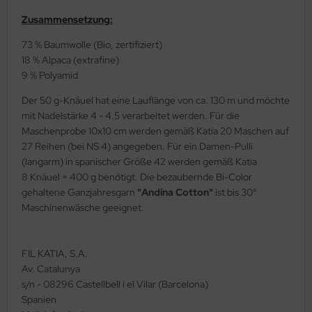
Zusammensetzung:
73 % Baumwolle (Bio, zertifiziert)
18 % Alpaca (extrafine)
9 % Polyamid
Der 50 g-Knäuel hat eine Lauflänge von ca. 130 m und möchte
mit Nadelstärke 4 - 4.5 verarbeitet werden. Für die
Maschenprobe 10x10 cm werden gemäß Katia 20 Maschen auf
27 Reihen (bei NS 4) angegeben. Für ein Damen-Pulli
(langarm) in spanischer Größe 42 werden gemäß Katia
8 Knäuel = 400 g benötigt. Die bezaubernde Bi-Color
gehaltene Ganzjahresgarn
"Andina Cotton"
ist bis 30°
Maschinenwäsche geeignet.
FIL KATIA, S.A.
Av. Catalunya
s/n - 08296 Castellbell i el Vilar (Barcelona)
Spanien