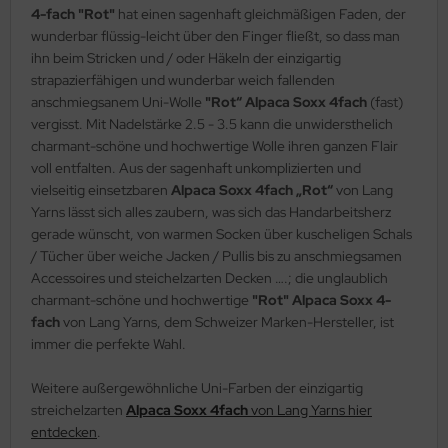
4-fach "Rot"
hat einen sagenhaft gleichmäßigen Faden, der
wunderbar flüssig-leicht über den Finger fließt, so dass man
ihn beim Stricken und / oder Häkeln der einzigartig
strapazierfähigen und wunderbar weich fallenden
anschmiegsanem Uni-Wolle
"Rot“ Alpaca Soxx 4fach
(fast)
vergisst. Mit Nadelstärke 2.5 - 3.5 kann die unwidersthelich
charmant-schöne und hochwertige Wolle ihren ganzen Flair
voll entfalten. Aus der sagenhaft unkomplizierten und
vielseitig einsetzbaren
Alpaca Soxx 4fach „Rot“
von Lang
Yarns lässt sich alles zaubern, was sich das Handarbeitsherz
gerade wünscht, von warmen Socken über kuscheligen Schals
/ Tücher über weiche Jacken / Pullis bis zu anschmiegsamen
Accessoires und steichelzarten Decken ….; die unglaublich
charmant-schöne und hochwertige
"Rot" Alpaca Soxx 4-
fach
von Lang Yarns, dem Schweizer Marken-Hersteller, ist
immer die perfekte Wahl.
Weitere außergewöhnliche Uni-Farben der einzigartig
streichelzarten
Alpaca Soxx 4fach
von Lang Yarns hier
entdecken
.