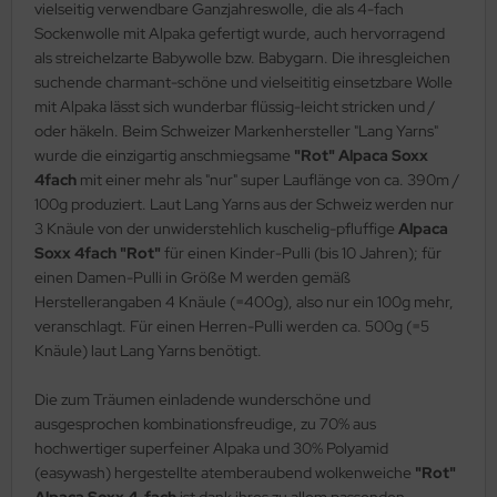
vielseitig verwendbare Ganzjahreswolle, die als 4-fach
Sockenwolle mit Alpaka gefertigt wurde, auch hervorragend
als streichelzarte Babywolle bzw. Babygarn. Die ihresgleichen
suchende charmant-schöne und vielseititig einsetzbare Wolle
mit Alpaka lässt sich wunderbar flüssig-leicht stricken und /
oder häkeln. Beim Schweizer Markenhersteller "Lang Yarns"
wurde die einzigartig anschmiegsame
"Rot" Alpaca Soxx
4fach
mit einer mehr als "nur" super Lauflänge von ca. 390m /
100g produziert. Laut Lang Yarns aus der Schweiz werden nur
3 Knäule von der unwiderstehlich kuschelig-pfluffige
Alpaca
Soxx 4fach
"
Rot
"
für einen Kinder-Pulli (bis 10 Jahren); für
einen Damen-Pulli in Größe M werden gemäß
Herstellerangaben 4 Knäule (=400g), also nur ein 100g mehr,
veranschlagt. Für einen Herren-Pulli werden ca. 500g (=5
Knäule) laut Lang Yarns benötigt.
Die zum Träumen einladende wunderschöne und
ausgesprochen kombinationsfreudige, zu 70% aus
hochwertiger superfeiner Alpaka und 30% Polyamid
(easywash) hergestellte atemberaubend wolkenweiche
"
Rot"