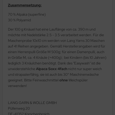
Zusammensetzung:
70 % Alpaka (superfine)
30 % Polyamid
Der 100 g Knäuel hat eine Lauflänge von ca. 390 m und
möchte mit Nadelstärke 2.5 - 3.5 verarbeitet werden. Für die
Maschenprobe 10x10 cm werden von Lang Yarns 30 Maschen
auf 41 Reihen angegeben. Gemäß Herstellerangaben wird für
einen Herrenpulli Größe M 500g; für einen Damenpulli, auch
in Größe M, ca. 4 Knäule (=400g) ; bei Kindern (bis 10 Jahren)
lediglich 3 Knäulchen benötigt. Dank des "Easywash" ist die
unwiderstehliche
Alpaca Soxx 4fach
nicht nur super weich
und strapazierfähig, sie ist auch bis 30° Maschinenwäsche
geeignet. Bitte Feinwaschmittel
ohne
Weichspüler
verwenden!
LANG GARN & WOLLE GMBH
Püllenweg 20
DE-41352 Korschenbroich