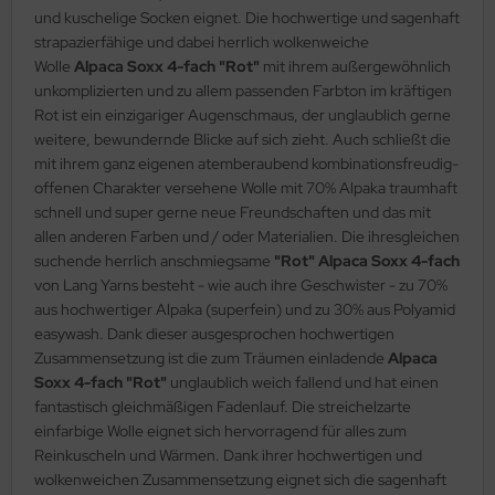
und kuschelige Socken eignet. Die hochwertige und sagenhaft
strapazierfähige und dabei herrlich wolkenweiche
Wolle
Alpaca Soxx 4-fach "Rot"
mit ihrem außergewöhnlich
unkomplizierten und zu allem passenden Farbton im kräftigen
Rot ist ein einzigariger Augenschmaus, der unglaublich gerne
weitere, bewundernde Blicke auf sich zieht. Auch schließt die
mit ihrem ganz eigenen atemberaubend kombinationsfreudig-
offenen Charakter versehene Wolle mit 70% Alpaka traumhaft
schnell und super gerne neue Freundschaften und das mit
allen anderen Farben und / oder Materialien. Die ihresgleichen
suchende herrlich anschmiegsame
"Rot" Alpaca Soxx 4-fach
von Lang Yarns besteht - wie auch ihre Geschwister - zu 70%
aus hochwertiger Alpaka (superfein) und zu 30% aus Polyamid
easywash. Dank dieser ausgesprochen hochwertigen
Zusammensetzung ist die zum Träumen einladende
Alpaca
Soxx 4-fach "Rot"
unglaublich weich fallend und hat einen
fantastisch gleichmäßigen Fadenlauf. Die streichelzarte
einfarbige Wolle eignet sich hervorragend für alles zum
Reinkuscheln und Wärmen. Dank ihrer hochwertigen und
wolkenweichen Zusammensetzung eignet sich die sagenhaft