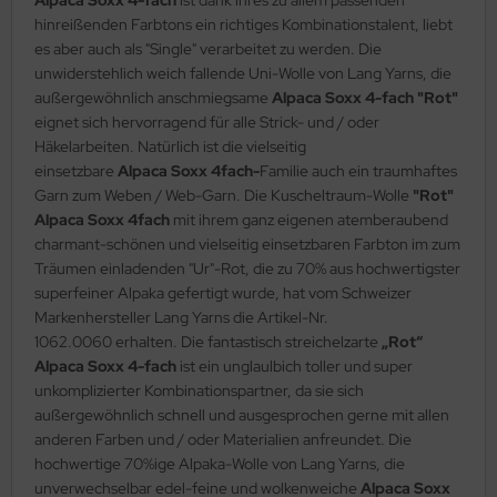
Alpaca Soxx 4-fach
ist dank ihres zu allem passenden
hinreißenden Farbtons ein richtiges Kombinationstalent, liebt
es aber auch als "Single" verarbeitet zu werden. Die
unwiderstehlich weich fallende Uni-Wolle von Lang Yarns, die
außergewöhnlich anschmiegsame
Alpaca Soxx 4-fach "Rot"
eignet sich hervorragend für alle Strick- und / oder
Häkelarbeiten. Natürlich ist die vielseitig
einsetzbare
Alpaca Soxx 4fach-
Familie auch ein traumhaftes
Garn zum Weben / Web-Garn. Die Kuscheltraum-Wolle
"Rot"
Alpaca Soxx 4fach
mit ihrem ganz eigenen atemberaubend
charmant-schönen und vielseitig einsetzbaren Farbton im zum
Träumen einladenden "Ur"-Rot, die zu 70% aus hochwertigster
superfeiner Alpaka gefertigt wurde, hat vom Schweizer
Markenhersteller Lang Yarns die Artikel-Nr.
1062.0060 erhalten. Die fantastisch streichelzarte
„Rot“
Alpaca Soxx 4-fach
ist ein unglaulbich toller und super
unkomplizierter Kombinationspartner, da sie sich
außergewöhnlich schnell und ausgesprochen gerne mit allen
anderen Farben und / oder Materialien anfreundet. Die
hochwertige 70%ige Alpaka-Wolle von Lang Yarns, die
unverwechselbar edel-feine und wolkenweiche
Alpaca Soxx