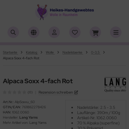
ALLES ANZEIGEN AUS HERSTELLER
ALLES ANZEIGEN AUS WOLLE
ALLES ANZEIGEN AUS WEBRAHMEN
ALLES ANZEIGEN AUS ZUBEHÖR
ALLES ANZEIGEN AUS SONDERPOSTEN
(18919)
(556)
(4762)
(150)
(7)
iafil
tikelname
ttgarn
asperlen geschliffen
trakan
(779)
(50)
(2)
(4553)
(39)
Startseite
Katalog
Wolle
Nadelstaerke
0-3,5
Alpaca Soxx 4-fach Rot
rner
ilaufgarn/-Wolle
nd-Webrahmen
öpfe
ulia - Lang Yarns
(222)
(3)
(2)
(4)
(4)
tia
rbton
hiffchen/Webnadeln/Zubehör
rick- und Häkelnadeln
yle
(331)
(1)
(5196)
(416)
(18)
Alpaca Soxx 4-fach Rot
ng Yarns
mplettsets
arterset
ickliesel
(6)
(1)
(1776)
(1)
|
Rezension schreiben
(0)
al
uflaenge
schwebrahmen
itschriften
(3)
(4122)
(97)
(13)
Art.Nr.:
AlpSoxxu_60
GTIN/EAN:
7611862278426
Nadelstärke: 2.5 - 3.5
o Lana
delstaerke
bblatt / Gatterkamm
(14)
(5010)
(41)
HAN:
1062.0060
Lauflänge: 390m / 100g
Hersteller:
Lang Yarns
Artikel-Nr. 1062.0060
hoppel
llstränge zum Färben
brahmen Allgäuer (Schulwebrahmen)
(1361)
(33)
(8)
Mehr Artikel von:
Lang Yarns
70 % Alpaka (superfine)
30 % Polyamid