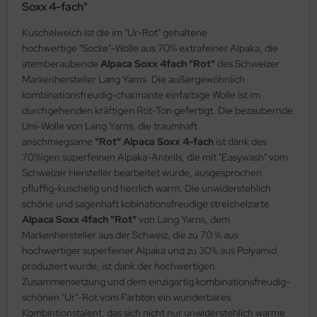
Soxx 4-fach"
Kuschelweich ist die im "Ur-Rot" gehaltene
hochwertige "Socke"-Wolle aus 70% extrafeiner Alpaka, die
atemberaubende
Alpaca Soxx 4fach "Rot"
des Schweizer
Markenhersteller Lang Yarns. Die außergewöhnlich
kombinationsfreudig-charmante einfarbige Wolle ist im
durchgehenden kräftigen Rot-Ton gefertigt. Die bezaubernde
Uni-Wolle von Lang Yarns, die traumhaft
anschmiegsame
"Rot" Alpaca Soxx 4-fach
ist dank des
70%igen superfeinen Alpaka-Anteils, die mit "Easywash" vom
Schweizer Hersteller bearbeitet wurde, ausgesprochen
pfluffig-kuschelig und herrlich warm. Die unwiderstehlich
schöne und sagenhaft kobinationsfreudige streichelzarte
Alpaca Soxx 4fach "Rot"
von Lang Yarns, dem
Markenhersteller aus der Schweiz, die zu 70 % aus
hochwertiger superfeiner Alpaka und zu 30% aus Polyamid
produziert wurde, ist dank der hochwertigen
Zusammensetzung und dem einzigartig kombinationsfreudig-
schönen "Ur"-Rot vom Farbton ein wunderbares
Kombintionstalent, das sich nicht nur unwiderstehlich warme