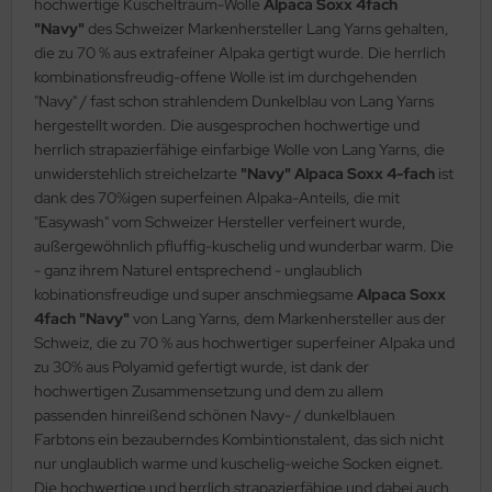
hochwertige Kuscheltraum-Wolle
Alpaca Soxx 4fach
"Navy"
des Schweizer Markenhersteller Lang Yarns gehalten,
die zu 70 % aus extrafeiner Alpaka gertigt wurde. Die herrlich
kombinationsfreudig-offene Wolle ist im durchgehenden
"Navy" / fast schon strahlendem Dunkelblau von Lang Yarns
hergestellt worden. Die ausgesprochen hochwertige und
herrlich strapazierfähige einfarbige Wolle von Lang Yarns, die
unwiderstehlich streichelzarte
"Navy" Alpaca Soxx 4-fach
ist
dank des 70%igen superfeinen Alpaka-Anteils, die mit
"Easywash" vom Schweizer Hersteller verfeinert wurde,
außergewöhnlich pfluffig-kuschelig und wunderbar warm. Die
- ganz ihrem Naturel entsprechend - unglaublich
kobinationsfreudige und super anschmiegsame
Alpaca Soxx
4fach "Navy"
von Lang Yarns, dem Markenhersteller aus der
Schweiz, die zu 70 % aus hochwertiger superfeiner Alpaka und
zu 30% aus Polyamid gefertigt wurde, ist dank der
hochwertigen Zusammensetzung und dem zu allem
passenden hinreißend schönen Navy- / dunkelblauen
Farbtons ein bezauberndes Kombintionstalent, das sich nicht
nur unglaublich warme und kuschelig-weiche Socken eignet.
Die hochwertige und herrlich strapazierfähige und dabei auch