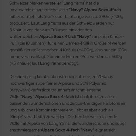
Schweizer Markenhersteller "Lang Yarns" hat die
unverwechselbar streichelzarte
"Navy" Alpaca Soxx 4fach
mit einer mehr als "nur" super Lauflänge von ca. 390m / 100g
produziert. Laut Lang Yarns aus der Schweiz werden nur
3 Knäule von der zum Träumen einladenden
wolkenweichen
Alpaca Soxx 4fach
"
Navy
"
für einen Kinder-
Pulli (bis 10 Jahren); für einen Damen-Pulli in Größe M werden
gemäß Herstellerangaben 4 Knäule (=400g), also nur ein 100g
mehr, veranschlagt. Für einen Herren-Pulli werden ca. 500g
(=5 Knäule) laut Lang Yarns benötigt.
Die einzigartig kombinationsfreudig-offene, zu 70% aus
hochwertiger superfeiner Alpaka und 30% Polyamid
(easywash) gefertigte traumhaft anschmiegsame
Wolle
"
Navy" Alpaca Soxx 4-fach
ist dank ihres zu allem
passenden wunderschönen und zeitlos-trendigen Farbtons ein
unglaubliches Kombinationstalent, liebt es aber auch als
"Single" verarbeitet zu werden. Die herrlich weich fallende
Wolle mit Alpaka von Lang Yarns, die wunderschöne und super
anschmiegsame
Alpaca Soxx 4-fach "Navy"
eignet sich