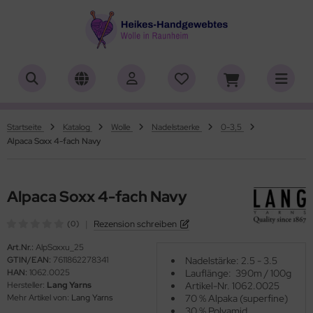
ALLES ANZEIGEN AUS HERSTELLER
ALLES ANZEIGEN AUS WOLLE
ALLES ANZEIGEN AUS WEBRAHMEN
ALLES ANZEIGEN AUS ZUBEHÖR
ALLES ANZEIGEN AUS SONDERPOSTEN
(18919)
(556)
(4762)
(150)
(7)
iafil
tikelname
ttgarn
asperlen geschliffen
trakan
(779)
(50)
(2)
(4553)
(39)
Startseite
Katalog
Wolle
Nadelstaerke
0-3,5
Alpaca Soxx 4-fach Navy
rner
ilaufgarn/-Wolle
nd-Webrahmen
öpfe
ulia - Lang Yarns
(222)
(3)
(2)
(4)
(4)
tia
rbton
hiffchen/Webnadeln/Zubehör
rick- und Häkelnadeln
yle
(331)
(1)
(5196)
(416)
(18)
Alpaca Soxx 4-fach Navy
ng Yarns
mplettsets
arterset
ickliesel
(6)
(1)
(1776)
(1)
|
Rezension schreiben
(0)
al
uflaenge
schwebrahmen
itschriften
(3)
(4122)
(97)
(13)
Art.Nr.:
AlpSoxxu_25
GTIN/EAN:
7611862278341
Nadelstärke: 2.5 - 3.5
o Lana
delstaerke
bblatt / Gatterkamm
(14)
(5010)
(41)
HAN:
1062.0025
Lauflänge: 390m / 100g
Hersteller:
Lang Yarns
Artikel-Nr. 1062.0025
hoppel
llstränge zum Färben
brahmen Allgäuer (Schulwebrahmen)
(1361)
(33)
(8)
Mehr Artikel von:
Lang Yarns
70 % Alpaka (superfine)
30 % Polyamid