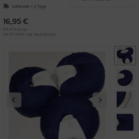
OOLADDICTS
(276)
Lieferzeit:
1-2 Tage
16,95 €
169,50 € pro kg
inkl. 19 % MwSt. zzgl.
Versandkosten