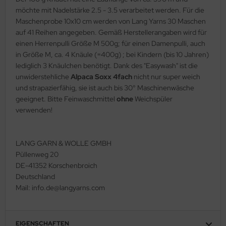
möchte mit Nadelstärke 2.5 - 3.5 verarbeitet werden. Für die
Maschenprobe 10x10 cm werden von Lang Yarns 30 Maschen
auf 41 Reihen angegeben. Gemäß Herstellerangaben wird für
einen Herrenpulli Größe M 500g; für einen Damenpulli, auch
in Größe M, ca. 4 Knäule (=400g) ; bei Kindern (bis 10 Jahren)
lediglich 3 Knäulchen benötigt. Dank des "Easywash" ist die
unwiderstehliche
Alpaca Soxx 4fach
nicht nur super weich
und strapazierfähig, sie ist auch bis 30° Maschinenwäsche
geeignet. Bitte Feinwaschmittel
ohne
Weichspüler
verwenden!
LANG GARN & WOLLE GMBH
Püllenweg 20
DE-41352 Korschenbroich
Deutschland
Mail: info.de@langyarns.com
EIGENSCHAFTEN