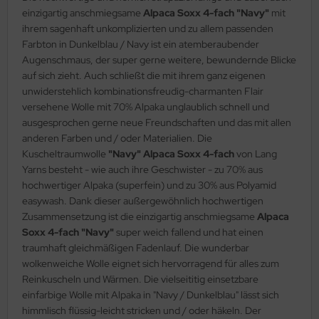
einzigartig anschmiegsame
Alpaca Soxx 4-fach "Navy"
mit
ihrem sagenhaft unkomplizierten und zu allem passenden
Farbton in Dunkelblau / Navy ist ein atemberaubender
Augenschmaus, der super gerne weitere, bewundernde Blicke
auf sich zieht. Auch schließt die mit ihrem ganz eigenen
unwiderstehlich kombinationsfreudig-charmanten Flair
versehene Wolle mit 70% Alpaka unglaublich schnell und
ausgesprochen gerne neue Freundschaften und das mit allen
anderen Farben und / oder Materialien. Die
Kuscheltraumwolle
"Navy" Alpaca Soxx 4-fach
von Lang
Yarns besteht - wie auch ihre Geschwister - zu 70% aus
hochwertiger Alpaka (superfein) und zu 30% aus Polyamid
easywash. Dank dieser außergewöhnlich hochwertigen
Zusammensetzung ist die einzigartig anschmiegsame
Alpaca
Soxx 4-fach "Navy"
super weich fallend und hat einen
traumhaft gleichmäßigen Fadenlauf. Die wunderbar
wolkenweiche Wolle eignet sich hervorragend für alles zum
Reinkuscheln und Wärmen. Die vielseititig einsetzbare
einfarbige Wolle mit Alpaka in "Navy / Dunkelblau" lässt sich
himmlisch flüssig-leicht stricken und / oder häkeln. Der