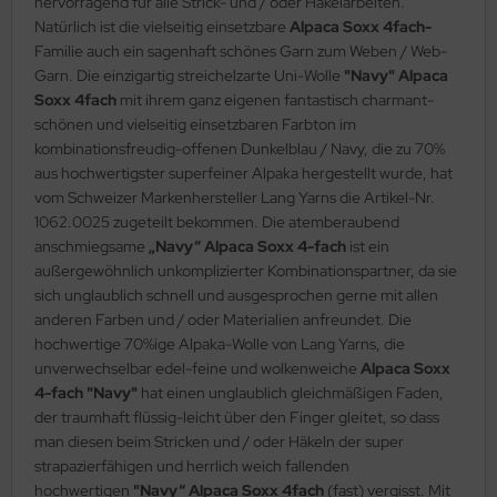
hervorragend für alle Strick- und / oder Häkelarbeiten.
Natürlich ist die vielseitig einsetzbare
Alpaca Soxx 4fach-
Familie auch ein sagenhaft schönes Garn zum Weben / Web-
Garn. Die einzigartig streichelzarte Uni-Wolle
"Navy" Alpaca
Soxx 4fach
mit ihrem ganz eigenen fantastisch charmant-
schönen und vielseitig einsetzbaren Farbton im
kombinationsfreudig-offenen Dunkelblau / Navy, die zu 70%
aus hochwertigster superfeiner Alpaka hergestellt wurde, hat
vom Schweizer Markenhersteller Lang Yarns die Artikel-Nr.
1062.0025 zugeteilt bekommen. Die atemberaubend
anschmiegsame
„Navy“ Alpaca Soxx 4-fach
ist ein
außergewöhnlich unkomplizierter Kombinationspartner, da sie
sich unglaublich schnell und ausgesprochen gerne mit allen
anderen Farben und / oder Materialien anfreundet. Die
hochwertige 70%ige Alpaka-Wolle von Lang Yarns, die
unverwechselbar edel-feine und wolkenweiche
Alpaca Soxx
4-fach "Navy"
hat einen unglaublich gleichmäßigen Faden,
der traumhaft flüssig-leicht über den Finger gleitet, so dass
man diesen beim Stricken und / oder Häkeln der super
strapazierfähigen und herrlich weich fallenden
hochwertigen
"Navy“ Alpaca Soxx 4fach
(fast) vergisst. Mit