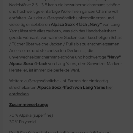
Nadelstärke 2.5 - 3.5 kann die bezaubernd charmant-schöne
und hochwertige einfarbige Wolle ihren ganzen Charme voll
entfalten. Aus der außergewöhnlich unkomplizierten und
vielseitig einsetzbaren
Alpaca Soxx 4fach „Navy“
von Lang
Yarns lässt sich alles zaubern, was sich das Handarbeitsherz
gerade wünscht, von warmen Socken über kuscheligen Schals
/ Tücher über weiche Jacken / Pullis bis zu anschmiegsamen
Accessoires und steichelzarten Decken ….; die
unverwechselbar charmant-schöne und hochwertige
"Navy"
Alpaca Soxx 4-fach
von Lang Yarns, dem Schweizer Marken-
Hersteller, ist immer die perfekte Wahl.
Weitere außergewöhnliche Uni-Farben der einzigartig
streichelzarten
Alpaca Soxx 4fach von Lang Yarns
hier
entdecken
.
Zusammensetzung:
70 % Alpaka (superfine)
30 % Polyamid
Der 100 g Knäuel hat eine Lauflänge von ca. 390 m und