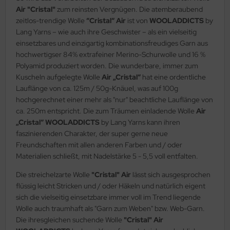
Air "Cristal"
zum reinsten Vergnügen. Die atemberaubend
zeitlos-trendige Wolle
“Cristal“ Air
ist von
WOOLADDICTS
by
Lang Yarns – wie auch ihre Geschwister – als ein vielseitig
einsetzbares und einzigartig kombinationsfreudiges Garn aus
hochwertigser 84% extrafeiner Merino-Schurwolle und 16 %
Polyamid produziert worden. Die wunderbare, immer zum
Kuscheln aufgelegte Wolle
Air
„Cristal“
hat eine ordentliche
Lauflänge von ca. 125m / 50g-Knäuel, was auf 100g
hochgerechnet einer mehr als "nur" beachtliche Lauflänge von
ca. 250m entspricht. Die zum Träumen einladende Wolle
Air
„Cristal“
WOOLADDICTS
by Lang Yarns kann ihren
faszinierenden Charakter, der super gerne neue
Freundschaften mit allen anderen Farben und / oder
Materialien schließt, mit Nadelstärke 5 - 5,5 voll entfalten.
Die streichelzarte Wolle
"Cristal" Air
lässt sich ausgesprochen
flüssig leicht Stricken und / oder Häkeln und natürlich eigent
sich die vielseitig einsetzbare immer voll im Trend liegende
Wolle auch traumhaft als "Garn zum Weben" bzw. Web-Garn.
Die ihresgleichen suchende Wolle
"Cristal" Air