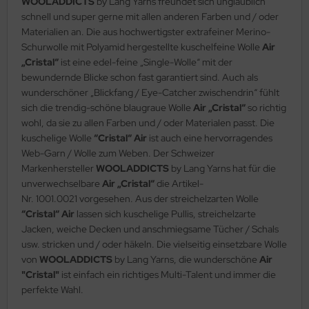
WOOLADDICTS
by Lang Yarns freundet sich unglaublich
schnell und super gerne mit allen anderen Farben und / oder
Materialien an. Die aus hochwertigster extrafeiner Merino-
Schurwolle mit Polyamid hergestellte kuschelfeine Wolle
Air
„Cristal“
ist eine edel-feine „Single-Wolle“ mit der
bewundernde Blicke schon fast garantiert sind. Auch als
wunderschöner „Blickfang / Eye-Catcher zwischendrin“ fühlt
sich die trendig-schöne blaugraue Wolle
Air „Cristal“
so richtig
wohl, da sie zu allen Farben und / oder Materialen passt. Die
kuschelige Wolle
“Cristal“ Air
ist auch eine hervorragendes
Web-Garn / Wolle zum Weben. Der Schweizer
Markenhersteller
WOOLADDICTS
by Lang Yarns hat für die
unverwechselbare
Air „Cristal“
die Artikel-
Nr. 1001.0021 vorgesehen. Aus der streichelzarten Wolle
“Cristal“ Air
lassen sich kuschelige Pullis, streichelzarte
Jacken, weiche Decken und anschmiegsame Tücher / Schals
usw. stricken und / oder häkeln. Die vielseitig einsetzbare Wolle
von
WOOLADDICTS
by Lang Yarns, die wunderschöne
Air
"Cristal"
ist einfach ein richtiges Multi-Talent und immer die
perfekte Wahl.