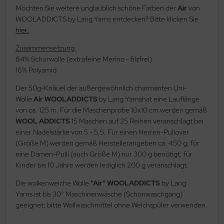
Möchten Sie weitere unglaublich schöne Farben der
Air
von
WOOLADDICTS by Lang Yarns entdecken? Bitte klicken Sie
hier.
Zusammensetzung:
84% Schurwolle (extrafeine Merino - filzfrei)
16% Polyamid
Der 50g-Knäuel der außergewöhnlich charmanten Uni-
Wolle
Air WOOLADDICTS
by Lang Yarnshat eine Lauflänge
von ca. 125 m. Für die Maschenprobe 10x10 cm werden gemäß
WOOL ADDICTS
15 Maschen auf 25 Reihen veranschlagt bei
einer Nadelstärke von 5 - 5,5. Für einen Herren-Pullover
(Größe M) werden gemäß Herstellerangeben ca. 450 g; für
eine Damen-Pulli (auch Größe M) nur 300 g benötigt; für
Kinder bis 10 Jahre werden lediglich 200 g veranschlagt.
Die wolkenweiche Wolle
“Air“ WOOLADDICTS
by Lang
Yarns ist bis 30° Maschinenwäsche (Schonwaschgang)
geeignet; bitte Wollwaschmittel ohne Weichspüler verwenden.