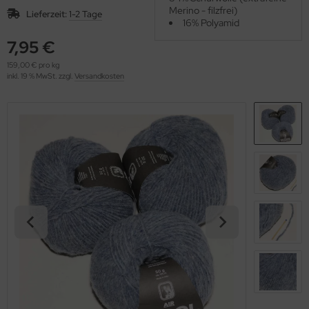
OOLADDICTS
Merino - filzfrei)
(276)
Lieferzeit:
1-2 Tage
16% Polyamid
7,95 €
159,00 € pro kg
inkl. 19 % MwSt. zzgl.
Versandkosten