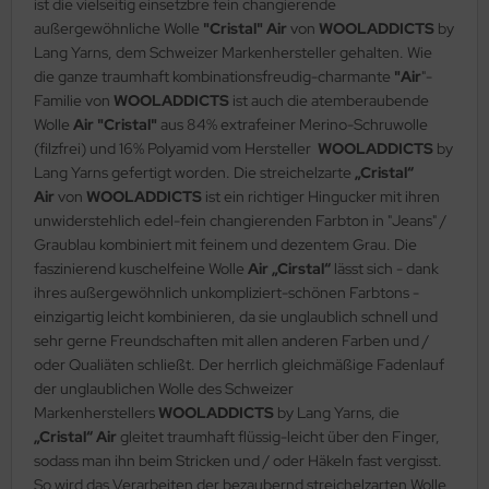
ist die vielseitig einsetzbre fein changierende
außergewöhnliche Wolle
"Cristal" Air
von
WOOLADDICTS
by
Lang Yarns, dem Schweizer Markenhersteller gehalten. Wie
die ganze traumhaft kombinationsfreudig-charmante
"Air
"-
Familie von
WOOLADDICTS
ist auch die atemberaubende
Wolle
Air "Cristal"
aus 84% extrafeiner Merino-Schruwolle
(filzfrei) und 16% Polyamid vom Hersteller
WOOLADDICTS
by
Lang Yarns gefertigt worden. Die streichelzarte
„Cristal“
Air
von
WOOLADDICTS
ist ein richtiger Hingucker mit ihren
unwiderstehlich edel-fein changierenden Farbton in "Jeans" /
Graublau kombiniert mit feinem und dezentem Grau. Die
faszinierend kuschelfeine Wolle
Air „Cirstal“
lässt sich - dank
ihres außergewöhnlich unkompliziert-schönen Farbtons -
einzigartig leicht kombinieren, da sie unglaublich schnell und
sehr gerne Freundschaften mit allen anderen Farben und /
oder Qualiäten schließt. Der herrlich gleichmäßige Fadenlauf
der unglaublichen Wolle des Schweizer
Markenherstellers
WOOLADDICTS
by Lang Yarns, die
„Cristal“ Air
gleitet traumhaft flüssig-leicht über den Finger,
sodass man ihn beim Stricken und / oder Häkeln fast vergisst.
So wird das Verarbeiten der bezaubernd streichelzarten Wolle