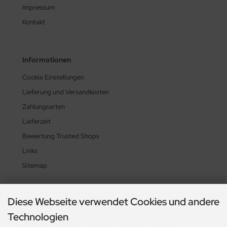
Impressum
Kontakt
Informationen
Cookie Einstellungen
Lieferung und Versandkosten
Zahlungsarten
Lieferzeit
Bewertung Trusted Shops
Links
Sitemap
Diese Webseite verwendet Cookies und andere
Zahlungsmethoden
Technologien