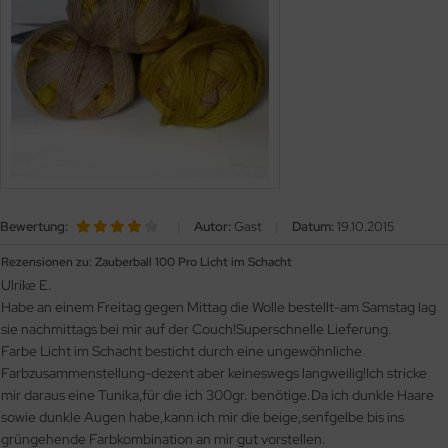
OOLADDICTS
(276)
Bewertung:
|
Autor:
Gast
|
Datum:
19.10.2015
Rezensionen zu: Zauberball 100 Pro Licht im Schacht
Ulrike E.
Habe an einem Freitag gegen Mittag die Wolle bestellt-am Samstag lag
sie nachmittags bei mir auf der Couch!Superschnelle Lieferung.
Farbe Licht im Schacht besticht durch eine ungewöhnliche
Farbzusammenstellung-dezent aber keineswegs langweilig!Ich stricke
mir daraus eine Tunika,für die ich 300gr. benötige.Da ich dunkle Haare
sowie dunkle Augen habe,kann ich mir die beige,senfgelbe bis ins
grüngehende Farbkombination an mir gut vorstellen.