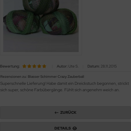
OOLADDICTS
(276)
Bewertung:
|
Autor:
Ute S.
|
Datum:
28.11.2015
Rezensionen zu: Blasser Schimmer Crazy Zauberball
Superschnelle Lieferung! Habe damit ein Dreickstuch begonnen, strickt
sich super, schöne Farbübergänge. Fühlt sich angenehm weich an.
ZURÜCK
DETAILS